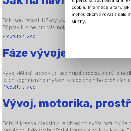
Jak na nevhodné a agre
K personalizaci obsahu a re
cookie. Informace o tom, jak 
mohou zkombinovat s dalšími i
Děti jsou radost. Někdy však jejich chování překračuje
služby.
Připravili jsme pro vás několik tipů.
Přečtěte si více
Fáze vývoje dětské kre
Vývoj dětské kresby je fascinující proces, který je ne
jejich kognitivního myšlení, emocionálního prožívání a 
Přečtěte si více
Vývoj, motorika, prostř
Dětská kresba představuje vhled do světa dětí. Může 
nahlédnout do světa dětské kresby a co ji ovlivňuje.