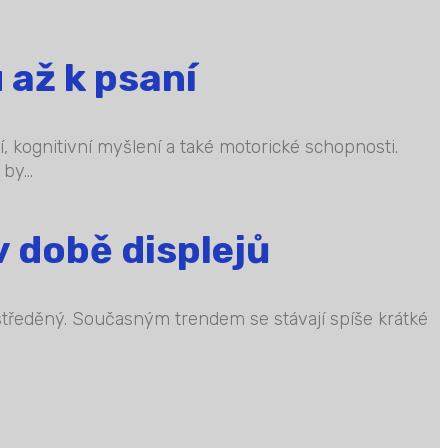
 až k psaní
í, kognitivní myšlení a také motorické schopnosti.
y...
v době displejů
oustředěný. Současným trendem se stávají spíše krátké