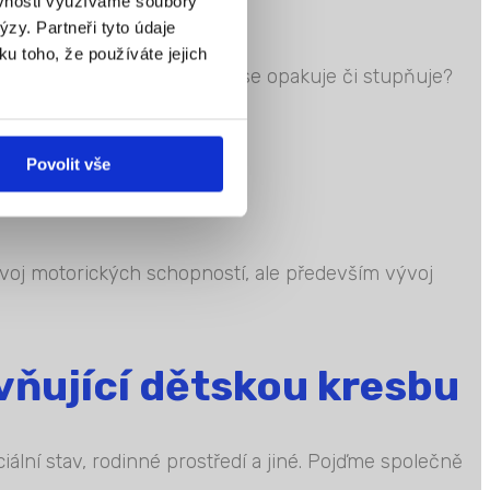
ěvnosti využíváme soubory
zy. Partneři tyto údaje
ku toho, že používáte jejich
 Co ale dělat v případě, že se opakuje či stupňuje?
Povolit vše
alismus
ozvoj motorických schopností, ale především vývoj
ivňující dětskou kresbu
lní stav, rodinné prostředí a jiné. Pojďme společně