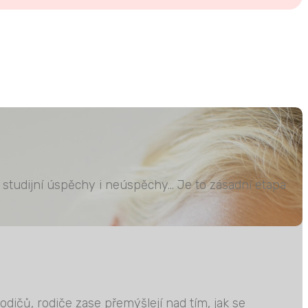
ní studijní úspěchy i neúspěchy… Je to zásadní etapa
odičů, rodiče zase přemýšlejí nad tím, jak se