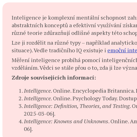
I
nteligence je komplexní mentální schopnost zahr
abstraktních konceptů a efektivní využívání získ
různé teorie zdůrazňují odlišné aspekty této schop
Lze ji rozdělit na různé typy – například analyticko
situace). Vedle tradičního IQ existuje i
emoční int
Měření inteligence probíhá pomocí inteligenčních 
vzděláním. Vědci se stále přou o to, zda ji lze význa
Zdroje souvisejících informací:
Intelligence
. Online. Encyclopedia Britannica.
Intelligence
. Online. Psychology Today. Dostu
Intelligence: Definition, Theories, and Testing
. 
2025-03-06].
Intelligence: Knowns and Unknowns
. Online. A
06].