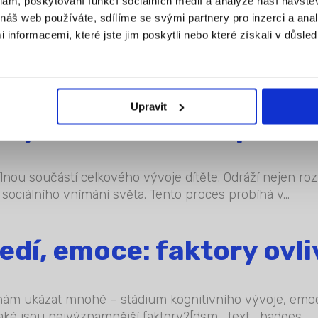
sivní chování dítěte
klam, poskytování funkcí sociálních médií a analýze naší návšt
náš web používáte, sdílíme se svými partnery pro inzerci a analý
nformacemi, které jste jim poskytli nebo které získali v důsled
 snesitelné meze. Občasné zlobení je naprosto normální.
Upravit
sby – od čmáranic po re
dílnou součástí celkového vývoje dítěte. Odráží nejen r
sociálního vnímání světa. Tento proces probíhá v...
edí, emoce: faktory ovl
nám ukázat mnohé – stádium kognitivního vývoje, emociá
 Jaké jsou nejvýznamnější faktory?[dsm_text_badges...