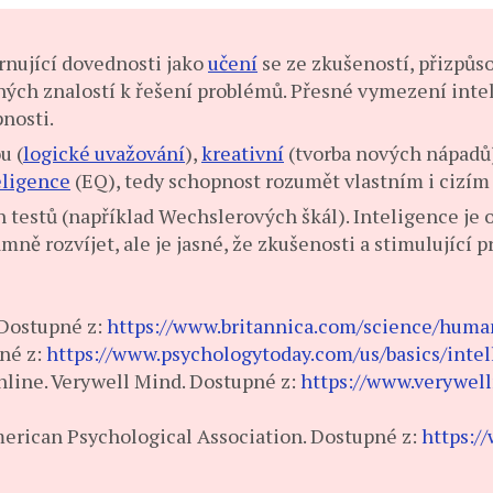
nující dovednosti jako
učení
se ze zkušeností, přizpůs
aných znalostí k řešení problémů. Přesné vymezení in
nosti.
u (
logické uvažování
),
kreativní
(tvorba nových nápadů)
eligence
(EQ), tedy schopnost rozumět vlastním i cizí
testů (například Wechslerových škál). Inteligence je o
mně rozvíjet, ale je jasné, že zkušenosti a stimulující pr
 Dostupné z:
https://www.britannica.com/science/huma
pné z:
https://www.psychologytoday.com/us/basics/intel
Online. Verywell Mind. Dostupné z:
https://www.verywel
merican Psychological Association. Dostupné z:
https:/