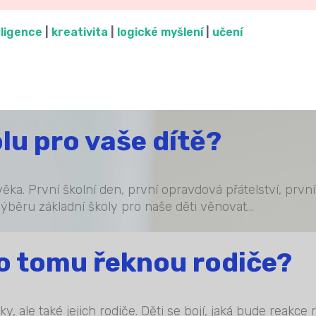
eligence
|
kreativita
|
logické myšlení
|
učení
lu pro vaše dítě?
věka. První školní den, první opravdová přátelství, prv
ýběru základní školy pro naše děti věnovat...
o tomu řeknou rodiče?
ale také jejich rodiče. Děti se bojí, jaká bude reakce r