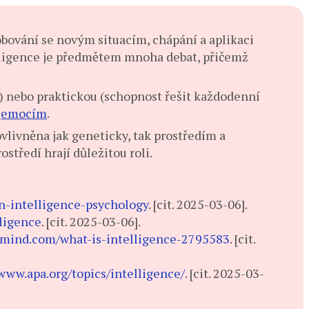
obování se novým situacím, chápání a aplikaci
teligence je předmětem mnoha debat, přičemž
 nebo praktickou (schopnost řešit každodenní
m
emocím
.
vlivněna jak geneticky, tak prostředím a
ostředí hrají důležitou roli.
n-intelligence-psychology
. [cit. 2025-03-06].
ligence
. [cit. 2025-03-06].
lmind.com/what-is-intelligence-2795583
. [cit.
/www.apa.org/topics/intelligence/
. [cit. 2025-03-