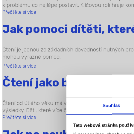
k problému co nejlépe postavit. Klíčovou roli hraje ko
Přečtěte si více
Jak pomoci dítěti, kter
Čtení je jednou ze základních dovedností nutných pro 
mohou výrazně pomoci.
Přečtěte si více
Čtení jako brána k lep
Čtení od útlého věku má velmi pozitivní vliv na celko
Souhlas
výsledky. Děti, které více čtou, častokrát dosahují lepš
Přečtěte si více
Tato webová stránka použív