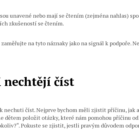
, jsou unavené nebo mají se čtením (zejména nahlas) sp
ích zkušeností se čtením.
e zaměřujte na tyto náznaky jako na signál k podpoře. N
 nechtějí číst
 nechuti číst. Nejprve bychom měli zjistit příčinu, jak
eme dětem položit otázky, které nám pomohou příčinu odh
cokoliv?“. Pokuste se zjistit, jestli pravým důvodem od