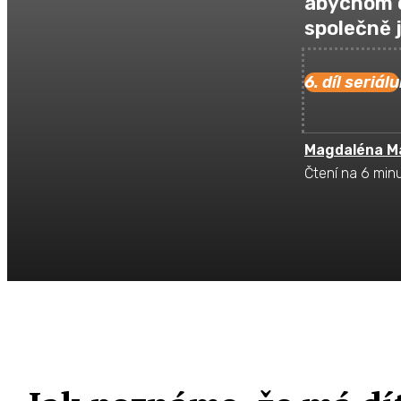
abychom d
společně j
6. díl seriálu
Magdaléna M
Čtení na 6 min