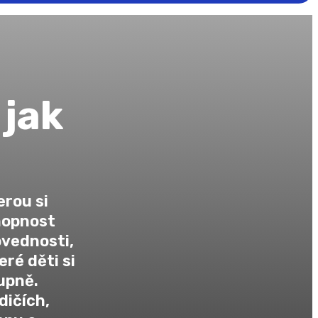
 jak
erou si
hopnost
ovednosti,
eré děti si
tupně.
dičích,