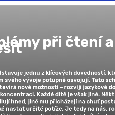
lémy při čtení a
ešit
dstavuje jednu z klíčových dovedností, kt
m svého vývoje potupně osvojují. Tato sc
otevírá nové možnosti – rozvíjí jazykové d
 koncentraci. Každé dítě je však jiné. Někt
lují hned, jiné mu přicházejí na chuť pos
 nastat určité potíže. Je tedy na nás, ro