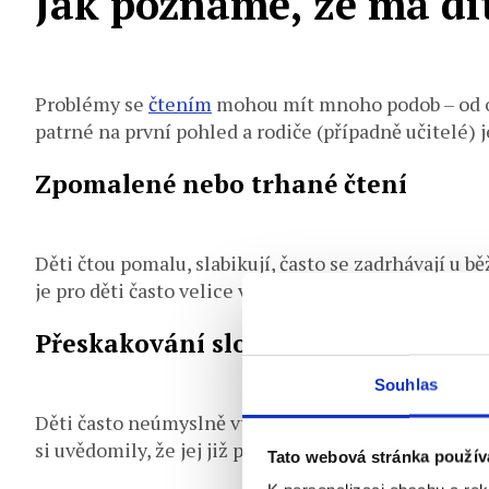
Jak poznáme, že má dít
Problémy se
čtením
mohou mít mnoho podob – od ob
patrné na první pohled a rodiče (případně učitelé) 
Zpomalené nebo trhané čtení
Děti čtou pomalu, slabikují, často se zadrhávají u b
je pro děti často velice vyčerpávající a může vést k
Přeskakování slov či řádků
Souhlas
Děti často neúmyslně vynechávají krátká slova (např.
si uvědomily, že jej již přečetly.
Tato webová stránka použív