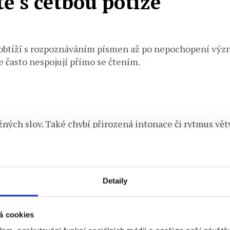
ě s četbou potíže
tíží s rozpoznáváním písmen až po nepochopení význa
je často nespojují přímo se čtením.
ěžných slov. Také chybí přirozená intonace či rytmus vět
 únavě a ztrátě
motivace
.
Detaily
 spojky, předložky), nebo dokonce celé části řádku. Poté
á cookies