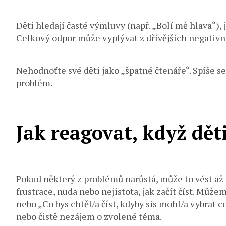
Děti hledají časté výmluvy (např. „Bolí mě hlava“)
Celkový odpor může vyplývat z dřívějších negativn
Nehodnoťte své děti jako „špatné čtenáře“. Spíše s
problém.
Jak reagovat, když děti
Pokud některý z problémů narůstá, může to vést až k
frustrace, nuda nebo nejistota, jak začít číst. Můž
nebo „Co bys chtěl/a číst, kdyby sis mohl/a vybrat 
nebo čistě nezájem o zvolené téma.