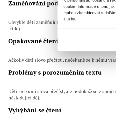
K personalizaci obsahu a re
Zaměňování podobných písmen
cookie. Informace o tom, jak 
mohou zkombinovat s dalšími i
služby.
Obvykle děti zaměňují tvarově podobná písmena, jako 
třídě).
Opakované čtení téhož slova
Ačkoliv děti slovo přečtou, nečekaně se k němu vrac
Problémy s porozuměním textu
Děti sice umí slova přečíst, ale nedokážou je spoji
následující děj.
Vyhýbání se čtení