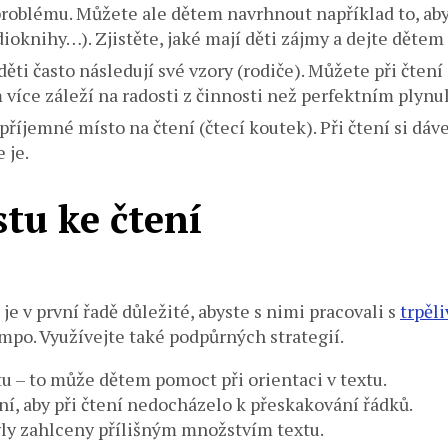
 problému. Můžete ale dětem navrhnout například to, aby
ioknihy…). Zjistěte, jaké mají děti zájmy a dejte dětem
ěti často následují své vzory (rodiče). Můžete při čtení 
 více záleží na radosti z činnosti než perfektním plynu
říjemné místo na čtení (čtecí koutek). Při čtení si dáve
 je.
tu ke čtení
je v první řadě důležité, abyste s nimi pracovali s
trpěli
empo. Využívejte také podpůrných strategií.
tu – to může dětem pomoct při orientaci v textu.
ení, aby při čtení nedocházelo k přeskakování řádků.
byly zahlceny přílišným množstvím textu.