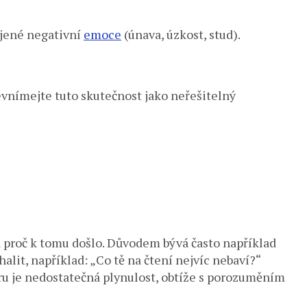
ojené negativní
emoce
(únava, úzkost, stud).
evnímejte tuto skutečnost jako neřešitelný
 a proč k tomu došlo. Důvodem bývá často například
alit, například: „Co tě na čtení nejvíc nebaví?“
poru je nedostatečná plynulost, obtíže s porozuměním