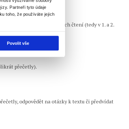
ěvnosti využíváme soubory
zy. Partneři tyto údaje
ku toho, že používáte jejich
ěji objevuje v raných fázích čtení (tedy v 1. a 2.
Povolit vše
ikrát přečetly).
řečetly, odpovědět na otázky k textu či předvídat