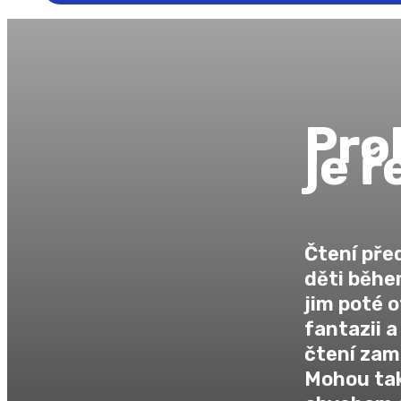
Prob
je ř
Čtení pře
děti běhe
jim poté 
fantazii a
čtení zami
Mohou také