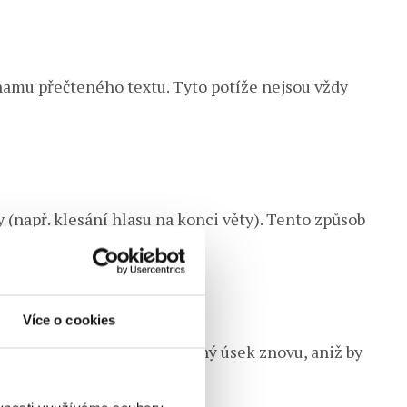
mu přečteného textu. Tyto potíže nejsou vždy
y (např. klesání hlasu na konci věty). Tento způsob
Více o cookies
 se vracejí zpět a čtou stejný úsek znovu, aniž by