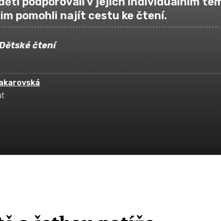
ěti podporovali v jejich individuálním te
im pomohli najít cestu ke čtení.
Dětské čtení
akarovská
ut