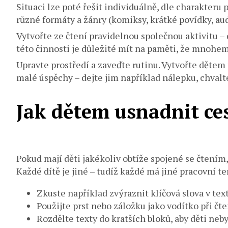
Situaci lze poté řešit individuálně, dle charakteru
různé formáty a žánry (komiksy, krátké povídky, aud
Vytvořte ze čtení pravidelnou společnou aktivitu – d
této činnosti je důležité mít na paměti, že mnohem
Upravte prostředí a zaveďte rutinu. Vytvořte dětem p
malé úspěchy – dejte jim například nálepku, chvalte
Jak dětem usnadnit ces
Pokud mají děti jakékoliv obtíže spojené se čtením, 
Každé dítě je jiné – tudíž každé má jiné pracovní t
Zkuste například zvýraznit klíčová slova v tex
Použijte prst nebo záložku jako vodítko při čt
Rozdělte texty do kratších bloků, aby děti ne