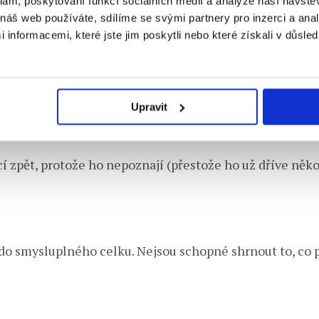
klam, poskytování funkcí sociálních médií a analýze naší návšt
náš web používáte, sdílíme se svými partnery pro inzerci a analý
nformacemi, které jste jim poskytli nebo které získali v důsled
jsou „b“ -> „d“ nebo „m“ -> „n“. Tento problém se nejčast
Upravit
í zpět, protože ho nepoznají (přestože ho už dříve někol
t do smysluplného celku. Nejsou schopné shrnout to, co p