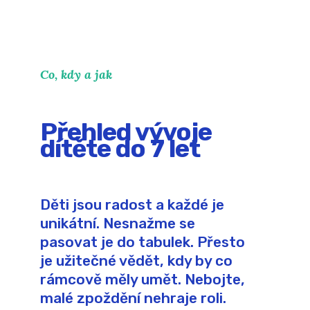
Co, kdy a jak
Přehled vývoje
dítěte do 7 let
Děti jsou radost a každé je
unikátní. Nesnažme se
pasovat je do tabulek. Přesto
je užitečné vědět, kdy by co
rámcově měly umět. Nebojte,
malé zpoždění nehraje roli.