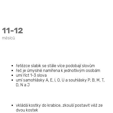
11-12
měsíců
řetězce slabik se stále více podobají slovům
řeč je úmyslně namířena k jednotlivým osobám
umí říct 1-3 slova
umí samohlásky A, E, I, O, U a souhlásky P, B, M, T,
D, N a J
vkládá kostky do krabice, zkouší postavit věž ze
dvou kostek