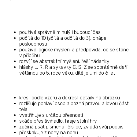
používá správně minulý i budoucí čas
počítá do 10 (sčítá a odčítá do 3), chápe
posloupnosti
používá logické myšlení a předpovídá, co se stane
v příběhu
rozvíjí se abstraktní myšlení, řeší hádanky
hlásky L, R, Ř a sykavky C, S, Z se spontánně daří
většinou po 5. roce věku, dítě je umí do 6 let
kreslí podle vzoru a dokreslí detaily na obrázku
rozlišuje pohlaví osob a pozná pravou a levou část
těla
vystřihuje s určitou přesností
skáče přes švihadlo, hraje stolní hry
začíná psát písmena i číslice, zvládá svůj podpis
přeskakuje z nohy na nohu