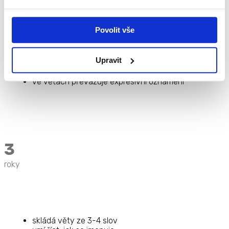
„dej mi míč“)
do 2,5 let zvládá hlásky F, V, H, CH a dvojhlásky AU
a OU; hlásky K, G jsou individuální
Povolit vše
Upravit
pomáhá dospělým v každodenních činnostech
pomáhá uklízet hračky
ve větách převažuje expresivní oznámení
3
roky
skládá věty ze 3-4 slov