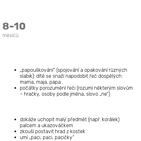
8-10
měsíců
„papouškování“ (spojování a opakování různých
slabik): dítě se snaží napodobit řeč dospělých:
mama, maja, papa…
počátky porozumění řeči (rozumí některým slovům
– hračky, osoby podle jména, slovo „ne“)
dokáže uchopit malý předmět (např. korálek)
palcem a ukazováčkem
zkouší postavit hrad z kostek
umí „paci, paci, pacičky“