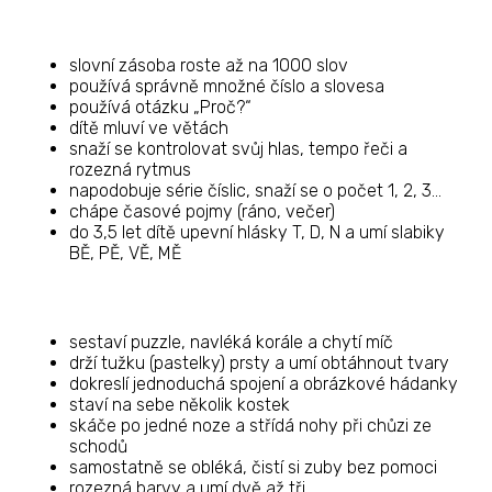
slovní zásoba roste až na 1000 slov
používá správně množné číslo a slovesa
používá otázku „Proč?“
dítě mluví ve větách
snaží se kontrolovat svůj hlas, tempo řeči a
rozezná rytmus
napodobuje série číslic, snaží se o počet 1, 2, 3…
chápe časové pojmy (ráno, večer)
do 3,5 let dítě upevní hlásky T, D, N a umí slabiky
BĚ, PĚ, VĚ, MĚ
sestaví puzzle, navléká korále a chytí míč
drží tužku (pastelky) prsty a umí obtáhnout tvary
dokreslí jednoduchá spojení a obrázkové hádanky
staví na sebe několik kostek
skáče po jedné noze a střídá nohy při chůzi ze
schodů
samostatně se obléká, čistí si zuby bez pomoci
rozezná barvy a umí dvě až tři