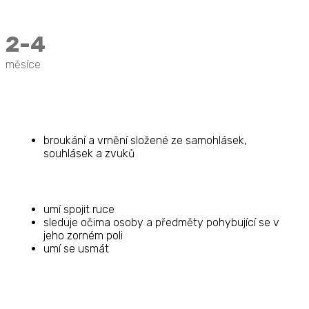
2-4
měsíce
broukání a vrnění složené ze samohlásek,
souhlásek a zvuků
umí spojit ruce
sleduje očima osoby a předměty pohybující se v
jeho zorném poli
umí se usmát