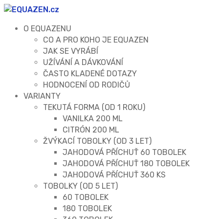
O EQUAZENU
CO A PRO KOHO JE EQUAZEN
JAK SE VYRÁBÍ
UŽÍVÁNÍ A DÁVKOVÁNÍ
ČASTO KLADENÉ DOTAZY
HODNOCENÍ OD RODIČŮ
VARIANTY
TEKUTÁ FORMA (OD 1 ROKU)
VANILKA 200 ML
CITRÓN 200 ML
ŽVÝKACÍ TOBOLKY (OD 3 LET)
JAHODOVÁ PŘÍCHUŤ 60 TOBOLEK
JAHODOVÁ PŘÍCHUŤ 180 TOBOLEK
JAHODOVÁ PŘÍCHUŤ 360 KS
TOBOLKY (OD 5 LET)
60 TOBOLEK
180 TOBOLEK