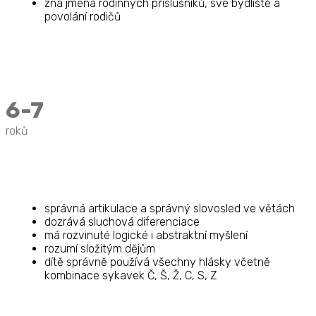
zná jména rodinných příslušníků, své bydliště a
povolání rodičů
6-7
roků
správná artikulace a správný slovosled ve větách
dozrává sluchová diferenciace
má rozvinuté logické i abstraktní myšlení
rozumí složitým dějům
dítě správně používá všechny hlásky včetně
kombinace sykavek Č, Š, Ž, C, S, Z