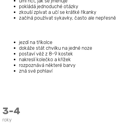
umí říct, jak se jmenuje
pokládá jednoduché otázky
zkouší zpívat a učí se krátké říkanky
začíná používat sykavky, často ale nepřesně
jezdí na tříkolce
dokáže stát chvilku na jedné noze
postaví věž z 8-9 kostek
nakreslí kolečko a křížek
rozpoznává některé barvy
zná své pohlaví
3-4
roky