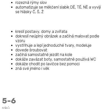
rozezná rýmy slov
automatizuje se měkčení slabik DĚ, TĚ, NĚ a vyvíjí
se hlásky Č, Š, Ž
kreslí postavy, domy a zvířata
dokreslí neúplný obrázek a začíná malovat podle
vzoru
vystřihuje a lepí jednoduché tvary, modeluje
dovede šroubovat
začíná samostatně jezdit na kole
dokáže zavázat boty, samostatně používá WC
dokáže chodit po lavičce bez pomoci
zná své jméno i věk
5-6
roků