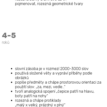
pojmenovat, rozezná geometrické tvary
4-5
roků
slovní zásoba je v rozmezí 2000-3000 slov
používá složené věty a vypráví příběhy podle
obrázků
popíše předměty a chápe prostorovou orientaci za
použití slov: „za, mezi, vedle…“
tvoří analogická spojení „čepice patří na hlavu,
boty patří na nohy“
rozezná a chápe protiklady
„malý x velký, prázdný x plný“