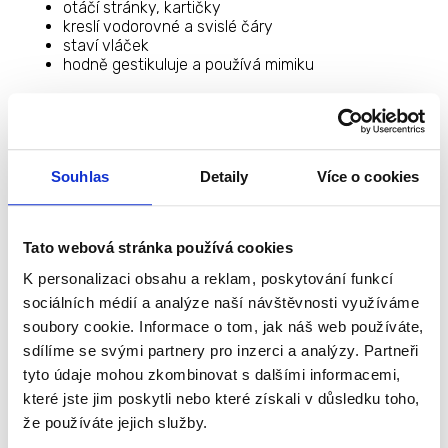
otáčí stránky, kartičky
kreslí vodorovné a svislé čáry
staví vláček
hodně gestikuluje a používá mimiku
Souhlas
Detaily
Více o cookies
2
roky
Tato webová stránka používá cookies
K personalizaci obsahu a reklam, poskytování funkcí
sociálních médií a analýze naší návštěvnosti využíváme
soubory cookie. Informace o tom, jak náš web používáte,
skládá věty ze 2-3 slov
sdílíme se svými partnery pro inzerci a analýzy. Partneři
číslice: jeden, dva, tři
často používá slůvko „ne“ (nechci, to ne)
tyto údaje mohou zkombinovat s dalšími informacemi,
používá zájmeno „se“ (umyji se, hraju si)
které jste jim poskytli nebo které získali v důsledku toho,
slovní zásoba 50-300 slov
že používáte jejich služby.
splní příkaz složený ze dvou částí („kde je míč“,