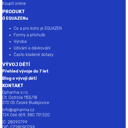
Koupit online
PRODUKT
O EQUAZENu
Co a pro koho je EQUAZEN
Formy a příchutě
Výroba
Užívání a dávkování
Často kladené dotazy
VÝVOJ DĚTÍ
Přehled vývoje do 7 let
Blog o vývoji dětí
KONTAKT
Qpharma s.r.o.
Ot. Ostrčila 1155/18
370 05 České Budějovice
info@qpharma.cz
724 066 659, 380 731 520
IČ: 28090799
DIČ: CZ28090799