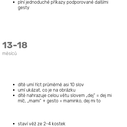
plní jednoduché příkazy podporované dalšími
gesty
13-18
měsíců
dítě umí říct průměrně asi 10 slov
umí ukázat, co je na obrázku
dítě nahrazuje celou větu slovem „dej“ = dej mi
míč, „mami“ + gesto = maminko, dej mi to
staví věž ze 2-4 kostek