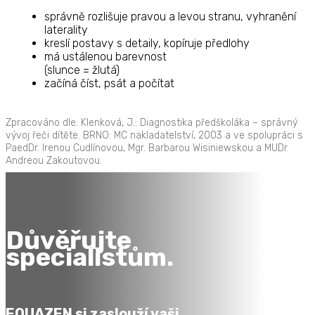
správně rozlišuje pravou a levou stranu, vyhranění
laterality
kreslí postavy s detaily, kopíruje předlohy
má ustálenou barevnost
(slunce = žlutá)
začíná číst, psát a počítat
Zpracováno dle: Klenková, J.: Diagnostika předškoláka – správný
vývoj řeči dítěte. BRNO: MC nakladatelství, 2003 a ve spolupráci s
PaedDr. Irenou Cudlínovou, Mgr. Barbarou Wisiniewskou a MUDr.
Andreou Zakoutovou.
Důvěřujte
specialistům.
EQUAZEN
si zaslouží vaši