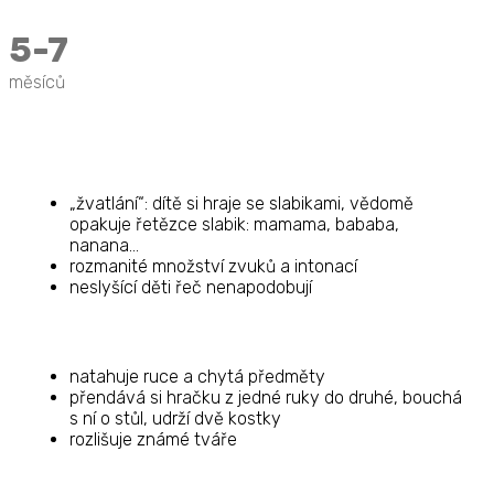
5-7
měsíců
„žvatlání“: dítě si hraje se slabikami, vědomě
opakuje řetězce slabik: mamama, bababa,
nanana…
rozmanité množství zvuků a intonací
neslyšící děti řeč nenapodobují
natahuje ruce a chytá předměty
přendává si hračku z jedné ruky do druhé, bouchá
s ní o stůl, udrží dvě kostky
rozlišuje známé tváře