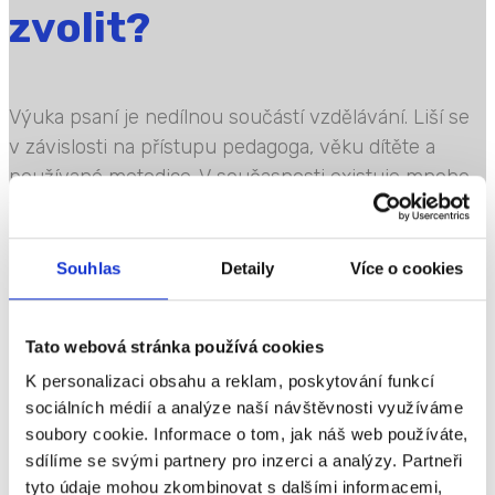
zvolit?
Výuka psaní je nedílnou součástí vzdělávání. Liší se
v závislosti na přístupu pedagoga, věku dítěte a
používané metodice. V současnosti existuje mnoho
vzdělávacích strategií psaní – od těch tradičních,
založených na opakování a preciznosti, až po nové
alternativnější...
Souhlas
Detaily
Více o cookies
Přečtěte si více
Tato webová stránka používá cookies
Metody, jak
K personalizaci obsahu a reklam, poskytování funkcí
podporovat kresbu u
sociálních médií a analýze naší návštěvnosti využíváme
soubory cookie. Informace o tom, jak náš web používáte,
dětí
sdílíme se svými partnery pro inzerci a analýzy. Partneři
tyto údaje mohou zkombinovat s dalšími informacemi,