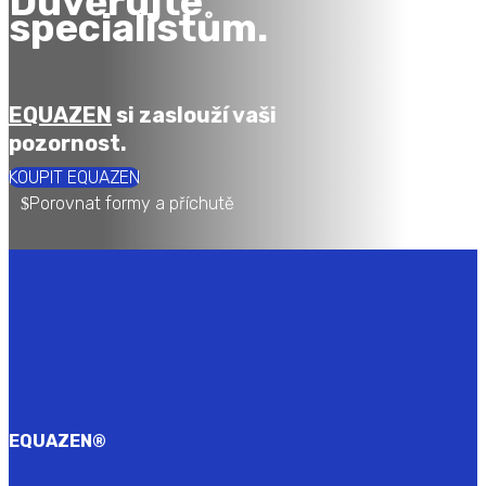
Důvěřujte
specialistům.
EQUAZEN
si zaslouží vaši
pozornost.
KOUPIT EQUAZEN
Porovnat formy a příchutě
EQUAZEN
®