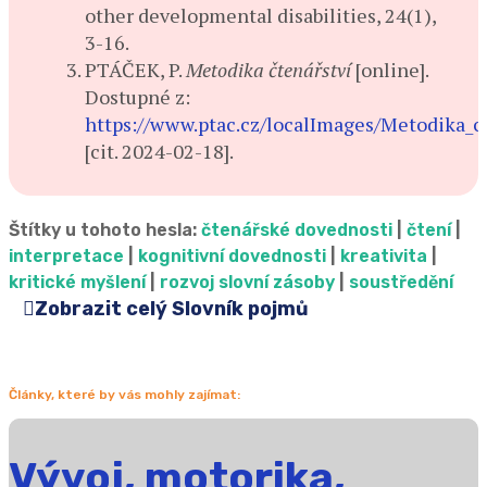
other developmental disabilities, 24(1),
3-16.
PTÁČEK, P.
Metodika čtenářství
[online].
Dostupné z:
https://www.ptac.cz/localImages/Metodika_ct
[cit. 2024-02-18].
Štítky u tohoto hesla:
čtenářské dovednosti
|
čtení
|
interpretace
|
kognitivní dovednosti
|
kreativita
|
kritické myšlení
|
rozvoj slovní zásoby
|
soustředění
Zobrazit celý Slovník pojmů
Články, které by vás mohly zajímat:
Vývoj, motorika,