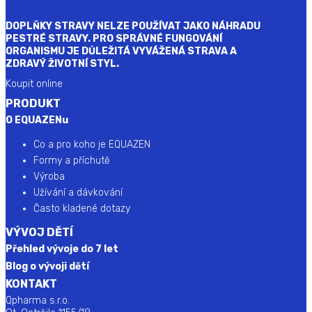
DOPLŇKY STRAVY NELZE POUŽÍVAT JAKO NÁHRADU
PESTRÉ STRAVY. PRO SPRÁVNÉ FUNGOVÁNÍ
ORGANISMU JE DŮLEŽITÁ VYVÁŽENÁ STRAVA A
ZDRAVÝ ŽIVOTNÍ STYL.
Koupit online
PRODUKT
O EQUAZENu
Co a pro koho je EQUAZEN
Formy a příchutě
Výroba
Užívání a dávkování
Často kladené dotazy
VÝVOJ DĚTÍ
Přehled vývoje do 7 let
Blog o vývoji dětí
KONTAKT
Qpharma s.r.o.