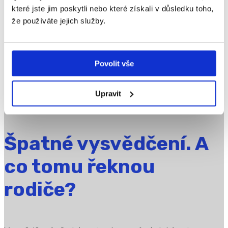
které jste jim poskytli nebo které získali v důsledku toho,
že používáte jejich služby.
Dětský výtvarný projev představuje jeden
z nejdůležitějších prostředků komunikace.
Prostřednictvím kresby děti vyjadřují své emoce,
Povolit vše
zážitky i vnímání okolního světa. Stejně jako je
potřeba rozvíjet u dětí motorické schopnosti a řeč,
Upravit
měli bychom děti podporovat také ve...
Přečtěte si více
Špatné vysvědčení. A
co tomu řeknou
rodiče?