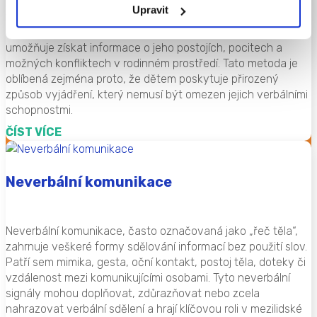
Kresba rodiny je projektivní diagnostická metoda používaná
Upravit
v dětské psychologii k odhalení vnímání rodinných vztahů
dítětem. Dítě je požádáno, aby nakreslilo svou rodinu, což
umožňuje získat informace o jeho postojích, pocitech a
možných konfliktech v rodinném prostředí. Tato metoda je
oblíbená zejména proto, že dětem poskytuje přirozený
způsob vyjádření, který nemusí být omezen jejich verbálními
schopnostmi.
ČÍST VÍCE
Neverbální komunikace
Neverbální komunikace, často označovaná jako „řeč těla“,
zahrnuje veškeré formy sdělování informací bez použití slov.
Patří sem mimika, gesta, oční kontakt, postoj těla, doteky či
vzdálenost mezi komunikujícími osobami. Tyto neverbální
signály mohou doplňovat, zdůrazňovat nebo zcela
nahrazovat verbální sdělení a hrají klíčovou roli v mezilidské