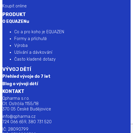
Koupit online
PRODUKT
O EQUAZENu
Co a pro koho je EQUAZEN
Formy a příchutě
Výroba
Užívání a dávkování
Často kladené dotazy
VÝVOJ DĚTÍ
Přehled vývoje do 7 let
Blog o vývoji dětí
KONTAKT
Qpharma s.r.o.
Ot. Ostrčila 1155/18
370 05 České Budějovice
info@qpharma.cz
724 066 659, 380 731 520
IČ: 28090799