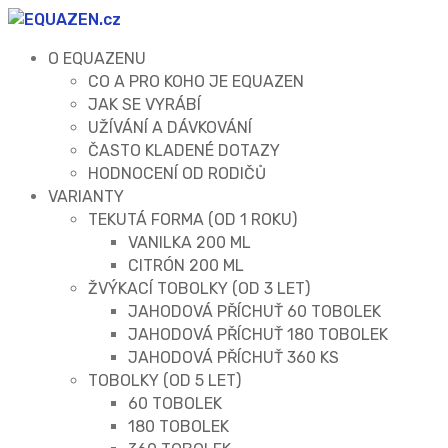
O EQUAZENU
CO A PRO KOHO JE EQUAZEN
JAK SE VYRÁBÍ
UŽÍVÁNÍ A DÁVKOVÁNÍ
ČASTO KLADENÉ DOTAZY
HODNOCENÍ OD RODIČŮ
VARIANTY
TEKUTÁ FORMA (OD 1 ROKU)
VANILKA 200 ML
CITRÓN 200 ML
ŽVÝKACÍ TOBOLKY (OD 3 LET)
JAHODOVÁ PŘÍCHUŤ 60 TOBOLEK
JAHODOVÁ PŘÍCHUŤ 180 TOBOLEK
JAHODOVÁ PŘÍCHUŤ 360 KS
TOBOLKY (OD 5 LET)
60 TOBOLEK
180 TOBOLEK