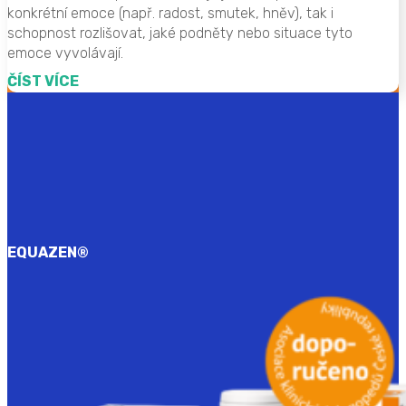
konkrétní emoce (např. radost, smutek, hněv), tak i
schopnost rozlišovat, jaké podněty nebo situace tyto
emoce vyvolávají.
ČÍST VÍCE
EQUAZEN
®