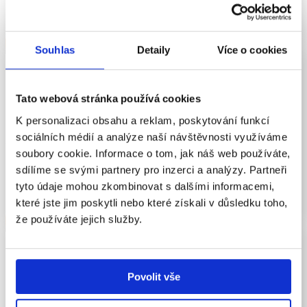
rozpoznat známé melodie.
ČÍST VÍCE
Souhlas
Detaily
Více o cookies
Interpretace
Tato webová stránka používá cookies
K personalizaci obsahu a reklam, poskytování funkcí
Interpretace při čtení znamená nejen pochopení doslovného
sociálních médií a analýze naší návštěvnosti využíváme
významu textu, ale i schopnost hledat skryté souvislosti,
soubory cookie. Informace o tom, jak náš web používáte,
předvídat děj a vyvozovat závěry. Děti se učí spojovat
sdílíme se svými partnery pro inzerci a analýzy. Partneři
informace z textu se svými zkušenostmi, což jim pomáhá
tyto údaje mohou zkombinovat s dalšími informacemi,
lépe chápat obsah a rozvíjet kritické myšlení.
které jste jim poskytli nebo které získali v důsledku toho,
ČÍST VÍCE
že používáte jejich služby.
Kresba rodiny
Povolit vše