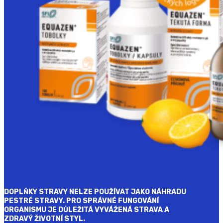
DOPLŇKY STRAVY NELZE POUŽÍVAT JAKO NÁHRADU
PESTRÉ STRAVY. PRO SPRÁVNÉ FUNGOVÁNÍ
ORGANISMU JE DŮLEŽITÁ VYVÁŽENÁ STRAVA A
ZDRAVÝ ŽIVOTNÍ STYL.