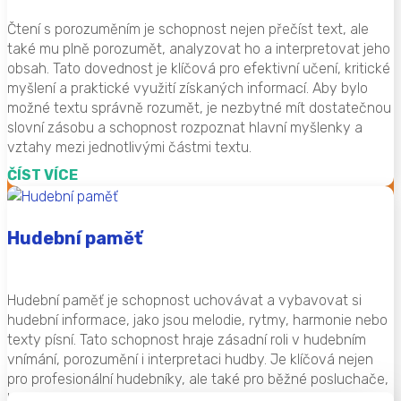
Čtení s porozuměním je schopnost nejen přečíst text, ale
také mu plně porozumět, analyzovat ho a interpretovat jeho
obsah. Tato dovednost je klíčová pro efektivní učení, kritické
myšlení a praktické využití získaných informací. Aby bylo
možné textu správně rozumět, je nezbytné mít dostatečnou
slovní zásobu a schopnost rozpoznat hlavní myšlenky a
vztahy mezi jednotlivými částmi textu.
ČÍST VÍCE
Hudební paměť
Hudební paměť je schopnost uchovávat a vybavovat si
hudební informace, jako jsou melodie, rytmy, harmonie nebo
texty písní. Tato schopnost hraje zásadní roli v hudebním
vnímání, porozumění i interpretaci hudby. Je klíčová nejen
pro profesionální hudebníky, ale také pro běžné posluchače,
kteří si dokážou zapamatovat oblíbené skladby nebo