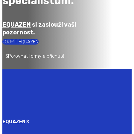
specialistům.
EQUAZEN
si zaslouží vaši
pozornost.
KOUPIT EQUAZEN
Porovnat formy a příchutě
EQUAZEN
®