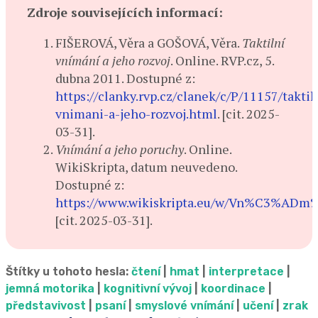
Zdroje souvisejících informací:
FIŠEROVÁ, Věra a GOŠOVÁ, Věra.
Taktilní
vnímání a jeho rozvoj
. Online. RVP.cz, 5.
dubna 2011. Dostupné z:
https://clanky.rvp.cz/clanek/c/P/11157/taktil
vnimani-a-jeho-rozvoj.html
. [cit. 2025-
03-31].
Vnímání a jeho poruchy
. Online.
WikiSkripta, datum neuvedeno.
Dostupné z:
https://www.wikiskripta.eu/w/Vn%C3%AD
[cit. 2025-03-31].
Štítky u tohoto hesla:
čtení
|
hmat
|
interpretace
|
jemná motorika
|
kognitivní vývoj
|
koordinace
|
představivost
|
psaní
|
smyslové vnímání
|
učení
|
zrak