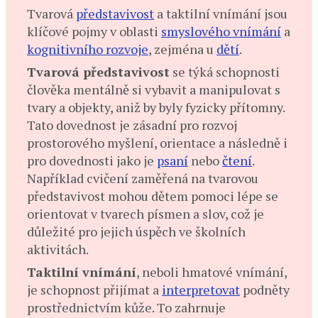
T
varová
představivost
a taktilní vnímání jsou
klíčové pojmy v oblasti
smyslového vnímání
a
kognitivního rozvoje
, zejména u
dětí
.​
Tvarová představivost
se týká schopnosti
člověka mentálně si vybavit a manipulovat s
tvary a objekty, aniž by byly fyzicky přítomny.
Tato dovednost je zásadní pro rozvoj
prostorového myšlení, orientace a následně i
pro dovednosti jako je
psaní
nebo
čtení
.
Například cvičení zaměřená na tvarovou
představivost mohou dětem pomoci lépe se
orientovat v tvarech písmen a slov, což je
důležité pro jejich úspěch ve školních
aktivitách. ​
Taktilní vnímání
, neboli hmatové vnímání,
je schopnost přijímat a
interpretovat
podněty
prostřednictvím kůže. To zahrnuje