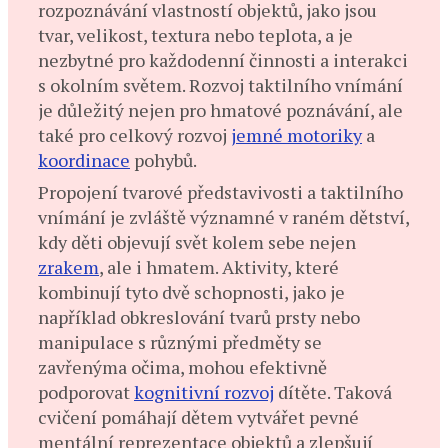
rozpoznávání vlastností objektů, jako jsou
tvar, velikost, textura nebo teplota, a je
nezbytné pro každodenní činnosti a interakci
s okolním světem. Rozvoj taktilního vnímání
je důležitý nejen pro hmatové poznávání, ale
také pro celkový rozvoj
jemné motoriky
a
koordinace
pohybů. ​
Propojení tvarové představivosti a taktilního
vnímání je zvláště významné v raném dětství,
kdy děti objevují svět kolem sebe nejen
zrakem
, ale i hmatem. Aktivity, které
kombinují tyto dvě schopnosti, jako je
například obkreslování tvarů prsty nebo
manipulace s různými předměty se
zavřenýma očima, mohou efektivně
podporovat
kognitivní rozvoj
dítěte. Taková
cvičení pomáhají dětem vytvářet pevné
mentální reprezentace objektů a zlepšují