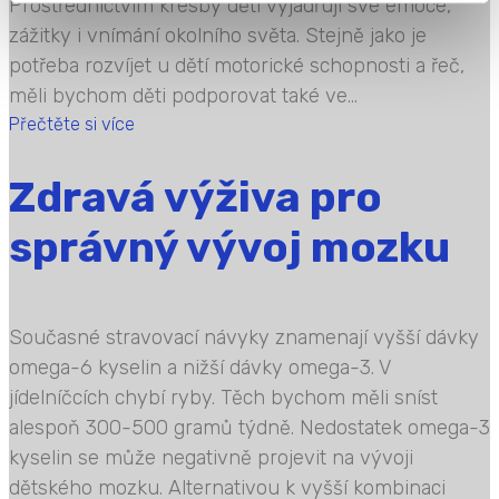
Prostřednictvím kresby děti vyjadřují své emoce,
zážitky i vnímání okolního světa. Stejně jako je
potřeba rozvíjet u dětí motorické schopnosti a řeč,
měli bychom děti podporovat také ve...
Přečtěte si více
Zdravá výživa pro
správný vývoj mozku
Současné stravovací návyky znamenají vyšší dávky
omega-6 kyselin a nižší dávky omega-3. V
jídelníčcích chybí ryby. Těch bychom měli sníst
alespoň 300-500 gramů týdně. Nedostatek omega-3
kyselin se může negativně projevit na vývoji
dětského mozku. Alternativou k vyšší kombinaci