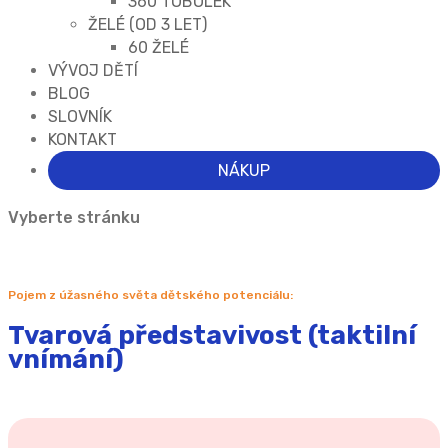
360 TOBOLEK
ŽELÉ (OD 3 LET)
60 ŽELÉ
VÝVOJ DĚTÍ
BLOG
SLOVNÍK
KONTAKT
NÁKUP
Vyberte stránku
Pojem z úžasného světa dětského potenciálu:
Tvarová představivost (taktilní
vnímání)