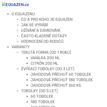
O EQUAZENU
CO A PRO KOHO JE EQUAZEN
JAK SE VYRÁBÍ
UŽÍVÁNÍ A DÁVKOVÁNÍ
ČASTO KLADENÉ DOTAZY
HODNOCENÍ OD RODIČŮ
VARIANTY
TEKUTÁ FORMA (OD 1 ROKU)
VANILKA 200 ML
CITRÓN 200 ML
ŽVÝKACÍ TOBOLKY (OD 3 LET)
JAHODOVÁ PŘÍCHUŤ 60 TOBOLEK
JAHODOVÁ PŘÍCHUŤ 180 TOBOLEK
JAHODOVÁ PŘÍCHUŤ 360 KS
TOBOLKY (OD 5 LET)
60 TOBOLEK
180 TOBOLEK