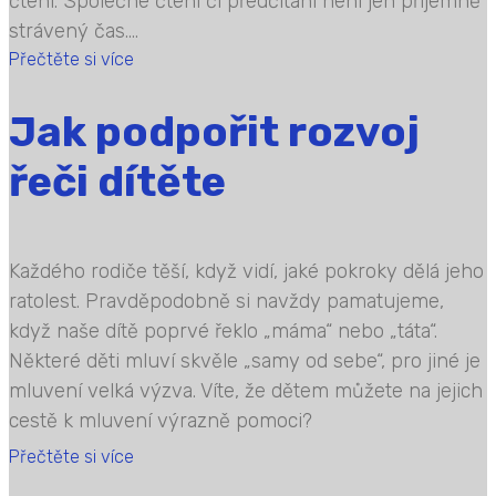
čtení. Společné čtení či předčítání není jen příjemně
strávený čas....
Přečtěte si více
Jak podpořit rozvoj
řeči dítěte
Každého rodiče těší, když vidí, jaké pokroky dělá jeho
ratolest. Pravděpodobně si navždy pamatujeme,
když naše dítě poprvé řeklo „máma“ nebo „táta“.
Některé děti mluví skvěle „samy od sebe“, pro jiné je
mluvení velká výzva. Víte, že dětem můžete na jejich
cestě k mluvení výrazně pomoci?
Přečtěte si více