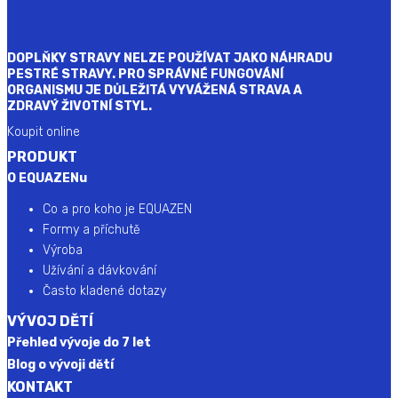
DOPLŇKY STRAVY NELZE POUŽÍVAT JAKO NÁHRADU
PESTRÉ STRAVY. PRO SPRÁVNÉ FUNGOVÁNÍ
ORGANISMU JE DŮLEŽITÁ VYVÁŽENÁ STRAVA A
ZDRAVÝ ŽIVOTNÍ STYL.
Koupit online
PRODUKT
O EQUAZENu
Co a pro koho je EQUAZEN
Formy a příchutě
Výroba
Užívání a dávkování
Často kladené dotazy
VÝVOJ DĚTÍ
Přehled vývoje do 7 let
Blog o vývoji dětí
KONTAKT