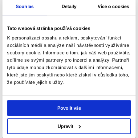
Čtení představuje jednu z klíčových dovedností,
Souhlas
Detaily
Více o cookies
kterou si děti během svého vývoje potupně osvojují.
Tato schopnost jim poté otevírá nové možnosti –
rozvíjí jazykové dovednosti, fantazii a koncentraci.
Tato webová stránka používá cookies
Každé dítě je však jiné. Některé děti si čtení zamilují
K personalizaci obsahu a reklam, poskytování funkcí
hned, jiné...
sociálních médií a analýze naší návštěvnosti využíváme
Přečtěte si více
soubory cookie. Informace o tom, jak náš web používáte,
sdílíme se svými partnery pro inzerci a analýzy. Partneři
Metody, jak
tyto údaje mohou zkombinovat s dalšími informacemi,
které jste jim poskytli nebo které získali v důsledku toho,
podporovat kresbu u
že používáte jejich služby.
dětí
Povolit vše
Dětský výtvarný projev představuje jeden
Upravit
z nejdůležitějších prostředků komunikace.