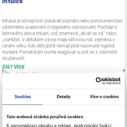
Intuice
Intuice je schopnost získávat poznání nebo porozumění bez
vědomého uvažování či logického odvozování. Pochází z
latinského slova intueri, což znamená „dívat se na“ nebo
„nahlížet. V dětském vývoji hraje klíčovou roli, zejména v
raném věku, kdy děti ještě nemají plně rozvinuté logické
myšlení. Pomáhá jim rychle reagovat a učit se z vlastních
zkušeností.
ČÍST VÍCE
Konstruktivní hra
Souhlas
Detaily
Více o cookies
Konstruktivní hra je typ dětské činnosti, při níž děti vytvářejí
nové objekty nebo struktury pomocí různých materiálů, jako
Tato webová stránka používá cookies
jsou stavebnice, kostky, písek či přírodní materiály. Tato
forma hry se objevuje přibližně kolem druhého roku života
K personalizaci obsahu a reklam, poskytování funkcí