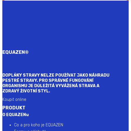
EQUAZEN
®
DOPLŇKY STRAVY NELZE POUŽÍVAT JAKO NÁHRADU
PESTRÉ STRAVY. PRO SPRÁVNÉ FUNGOVÁNÍ
ORGANISMU JE DŮLEŽITÁ VYVÁŽENÁ STRAVA A
ZDRAVÝ ŽIVOTNÍ STYL.
Koupit online
PRODUKT
O EQUAZENu
Co a pro koho je EQUAZEN