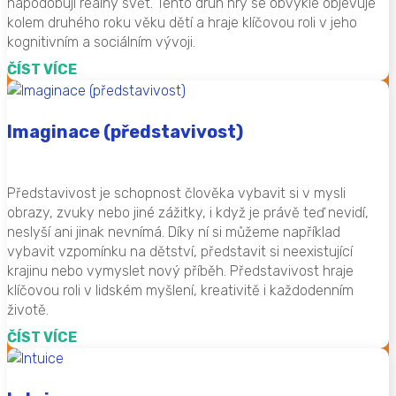
napodobují reálný svět. Tento druh hry se obvykle objevuje
kolem druhého roku věku dětí a hraje klíčovou roli v jeho
kognitivním a sociálním vývoji.
ČÍST VÍCE
Imaginace (představivost)
Představivost je schopnost člověka vybavit si v mysli
obrazy, zvuky nebo jiné zážitky, i když je právě teď nevidí,
neslyší ani jinak nevnímá. Díky ní si můžeme například
vybavit vzpomínku na dětství, představit si neexistující
krajinu nebo vymyslet nový příběh. Představivost hraje
klíčovou roli v lidském myšlení, kreativitě i každodenním
životě.
ČÍST VÍCE