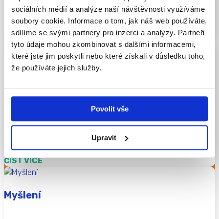
dítěte a hraje klíčovou roli v jeho kognitivním a motorickém
sociálních médií a analýze naší návštěvnosti využíváme
vývoji.
soubory cookie. Informace o tom, jak náš web používáte,
sdílíme se svými partnery pro inzerci a analýzy. Partneři
ČÍST VÍCE
tyto údaje mohou zkombinovat s dalšími informacemi,
které jste jim poskytli nebo které získali v důsledku toho,
Kreativita
že používáte jejich služby.
Kreativita je schopnost vytvářet nové a originální nápady,
Povolit vše
řešení či umělecká díla. V dětském vývoji hraje klíčovou roli,
protože podporuje myšlení, sebevědomí i sociální
dovednosti. Děti, které rozvíjejí kreativitu, lépe řeší problémy,
Upravit
komunikují a přizpůsobují se novým situacím.
ČÍST VÍCE
Myšlení