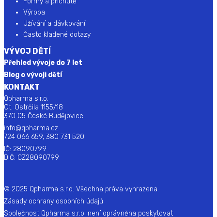
Formy a příchutě
Výroba
Užívání a dávkování
Často kladené dotazy
VÝVOJ DĚTÍ
Přehled vývoje do 7 let
Blog o vývoji dětí
KONTAKT
Qpharma s.r.o.
Ot. Ostrčila 1155/18
370 05 České Budějovice
info@qpharma.cz
724 066 659, 380 731 520
IČ: 28090799
DIČ: CZ28090799
© 2025 Qpharma s.r.o. Všechna práva vyhrazena.
Zásady ochrany osobních údajů
Společnost Qpharma s.r.o. není oprávněna poskytovat