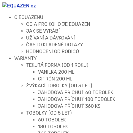
O EQUAZENU
CO A PRO KOHO JE EQUAZEN
JAK SE VYRÁBÍ
UŽÍVÁNÍ A DÁVKOVÁNÍ
ČASTO KLADENÉ DOTAZY
HODNOCENÍ OD RODIČŮ
VARIANTY
TEKUTÁ FORMA (OD 1 ROKU)
VANILKA 200 ML
CITRÓN 200 ML
ŽVÝKACÍ TOBOLKY (OD 3 LET)
JAHODOVÁ PŘÍCHUŤ 60 TOBOLEK
JAHODOVÁ PŘÍCHUŤ 180 TOBOLEK
JAHODOVÁ PŘÍCHUŤ 360 KS
TOBOLKY (OD 5 LET)
60 TOBOLEK
180 TOBOLEK