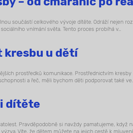
sby – od čmáranic po re
dílnou součástí celkového vývoje dítěte. Odráží nejen r
sociálního vnímání světa. Tento proces probíhá v...
 kresbu u dětí
ějších prostředků komunikace. Prostřednictvím kresby d
 schopnosti a řeč, měli bychom děti podporovat také ve..
i dítěte
o ratolest. Pravděpodobně si navždy pamatujeme, když n
á výzva. Víte, že dětem můžete na jejich cestě k mluve