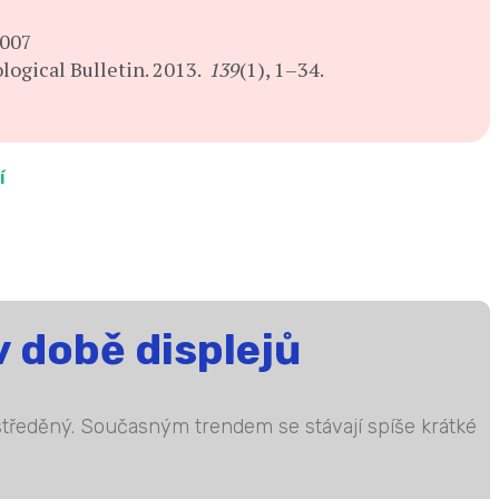
2007
ological Bulletin. 2013.
139
(1), 1–34.
í
v době displejů
oustředěný. Současným trendem se stávají spíše krátké