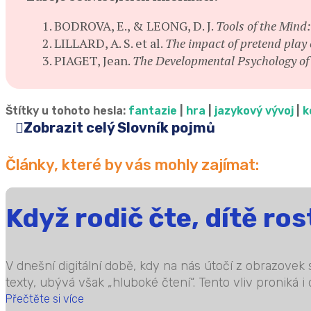
BODROVA, E., & LEONG, D. J.
Tools of the Mind
LILLARD, A. S. et al.
The impact of pretend play 
PIAGET, Jean.
The Developmental Psychology of 
Štítky u tohoto hesla:
fantazie
|
hra
|
jazykový vývoj
|
k
Zobrazit celý Slovník pojmů
Články, které by vás mohly zajímat:
Když rodič čte, dítě ros
V dnešní digitální době, kdy na nás útočí z obrazovek 
texty, ubývá však „hluboké čtení“. Tento vliv proniká i
Přečtěte si více