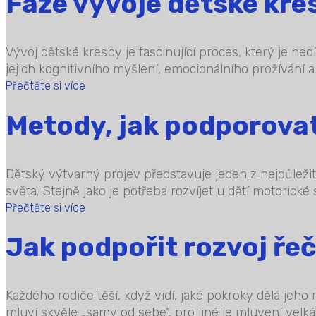
Fáze vývoje dětské kre
Vývoj dětské kresby je fascinující proces, který je ne
jejich kognitivního myšlení, emocionálního prožívání a 
Přečtěte si více
Metody, jak podporovat
Dětský výtvarný projev představuje jeden z nejdůležit
světa. Stejně jako je potřeba rozvíjet u dětí motorické
Přečtěte si více
Jak podpořit rozvoj řeč
Každého rodiče těší, když vidí, jaké pokroky dělá jeh
mluví skvěle „samy od sebe“, pro jiné je mluvení velk