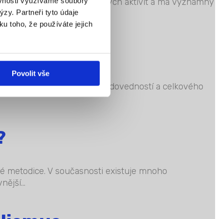
ěvnosti využíváme soubory
dnu z nejdůležitějších dětských aktivit a má významný
zy. Partneři tyto údaje
ku toho, že používáte jejich
Povolit vše
moci při rozvoji jazykových dovedností a celkového
?
ané metodice. V současnosti existuje mnoho
ější...