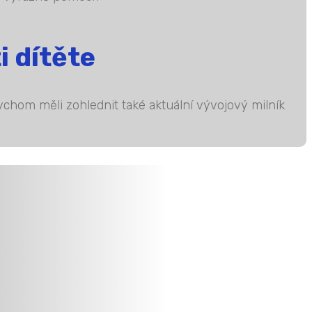
i dítěte
 bychom měli zohlednit také aktuální vývojový milník