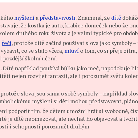
tského
myšlení
a
představivosti
. Znamená, že
dítě
dokáže
edstavuje, že kostka je auto, krabice domeček nebo že on
olem druhého roku života a je velmi typické pro období
m
řeči
, protože dítě začíná používat slova jako symboly –
vybavit, co se stalo včera,
mluví
o tom, co si přeje zítra
 pozdější školní učení.
 Dítě například používá hůlku jako meč, napodobuje hla
těti nejen rozvíjet fantazii, ale i porozumět světu kole
, protože slova jsou sama o sobě symboly – například slo
mbolickému myšlení si děti mohou představovat, plánov
í podpořit tím, že dětem umožní hrát si svobodně, číst
ité je dítě neomezovat, ale nechat ho objevovat a tvoři
ností i schopnosti porozumět druhým.