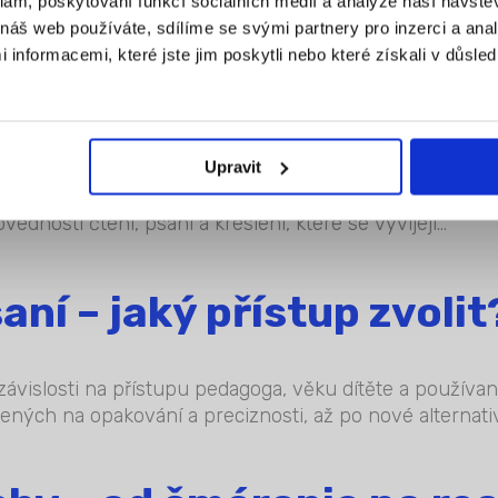
klam, poskytování funkcí sociálních médií a analýze naší návšt
ta dětských výtvarných pomůcek. Tvoření představuje je
náš web používáte, sdílíme se svými partnery pro inzerci a analý
tvarné pomůcky jsou pro děti vhodné? A v jakém věku?...
nformacemi, které jste jim poskytli nebo které získali v důsled
 a zábavně
Upravit
ovou roli zde hraje především motivace, která může po
ednosti čtení, psaní a kreslení, které se vyvíjejí...
ní – jaký přístup zvolit
v závislosti na přístupu pedagoga, věku dítěte a použív
žených na opakování a preciznosti, až po nové alternativn