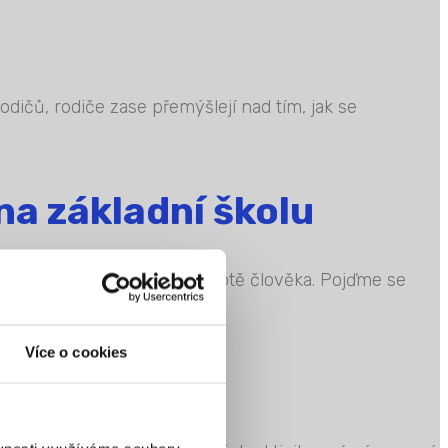
odičů, rodiče zase přemýšlejí nad tím, jak se
na základní školu
pochybně velký milník v životě člověka. Pojďme se
Více o cookies
odné a kdy?