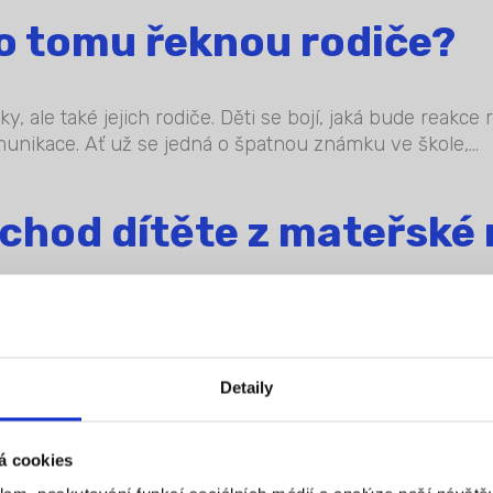
o tomu řeknou rodiče?
ale také jejich rodiče. Děti se bojí, jaká bude reakce r
munikace. Ať už se jedná o špatnou známku ve škole,...
echod dítěte z mateřské 
z nás, která nám v paměti zůstává celý život. Je to ne
ké školky na základní školu co nejlépe. Čtení na 8...
Detaily
h pomůcek. Jaké jsou vh
á cookies