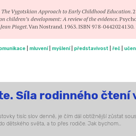
: The Vygotskian Approach to Early Childhood Education
. 
on children’s development: A review of the evidence
. Psych
Jean Piaget
. Van Nostrand. 1963. ISBN 978-0442024130.
omunikace
|
mluvení
|
myšlení
|
představivost
|
řeč
|
učen
te. Síla rodinného čtení 
stovky tisíc slov denně, je čím dál obtížnější zůstat s
 do dětského světa, a to přes rodiče. Jak bychom...