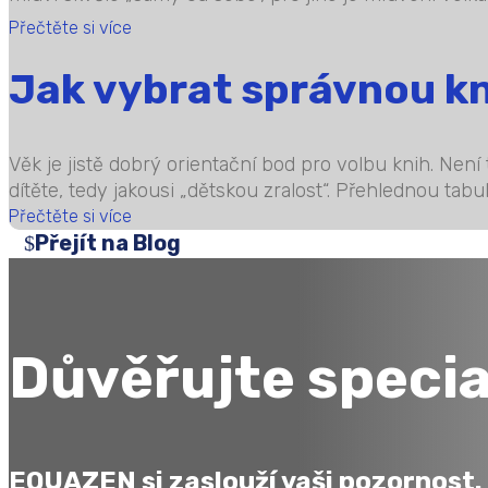
Přečtěte si více
Jak vybrat správnou kni
Věk je jistě dobrý orientační bod pro volbu knih. Není
dítěte, tedy jakousi „dětskou zralost“. Přehlednou tabul
Přečtěte si více
Přejít na Blog
Důvěřujte specia
EQUAZEN
si zaslouží vaši pozornost.