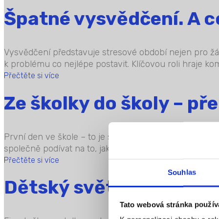
Špatné vysvědčení. A c
Vysvědčení představuje stresové období nejen pro žáky, 
k problému co nejlépe postavit. Klíčovou roli hraje ko
Přečtěte si více
Ze školky do školy – př
První den ve škole – to je silná vzpomínka pro mnoho 
společně podívat na to, jak zvládnout přechod z mateřs
Přečtěte si více
Souhlas
Dětský svět výtvarnýc
Tato webová stránka použív