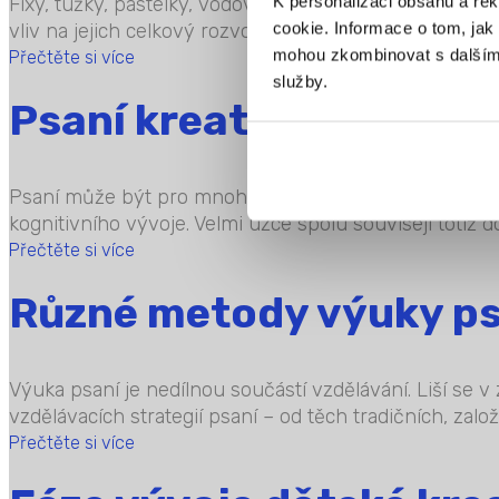
K personalizaci obsahu a re
Fixy, tužky, pastelky, vodovky… všechny patří do svě
cookie. Informace o tom, jak 
vliv na jejich celkový rozvoj. Věděli jste ale, jaké vý
mohou zkombinovat s dalšími i
Přečtěte si více
služby.
Psaní kreativně, hravě
Psaní může být pro mnohé děti opravdová výzva. Klíč
kognitivního vývoje. Velmi úzce spolu souvisejí totiž dov
Přečtěte si více
Různé metody výuky psa
Výuka psaní je nedílnou součástí vzdělávání. Liší se 
vzdělávacích strategií psaní – od těch tradičních, zalo
Přečtěte si více