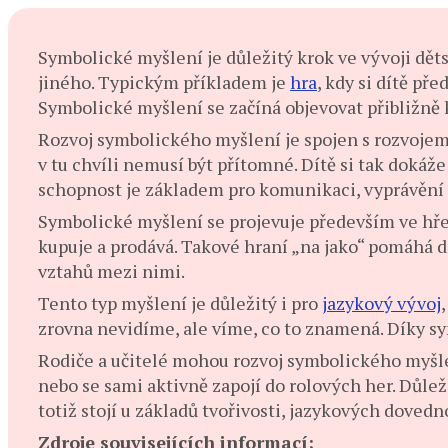
S
ymbolické myšlení je důležitý krok ve vývoji dě
jiného. Typickým příkladem je
hra
, kdy si dítě př
Symbolické myšlení se začíná objevovat přibližně k
Rozvoj symbolického myšlení je spojen s rozvoje
v tu chvíli nemusí být přítomné. Dítě si tak dokáže 
schopnost je základem pro komunikaci, vyprávění i
Symbolické myšlení se projevuje především ve hře.
kupuje a prodává. Takové hraní „na jako“ pomáhá dí
vztahů mezi nimi.
Tento typ myšlení je důležitý i pro
jazykový vývoj
zrovna nevidíme, ale víme, co to znamená. Díky sy
Rodiče a učitelé mohou rozvoj symbolického myšlen
nebo se sami aktivně zapojí do rolových her. Důlež
totiž stojí u základů tvořivosti, jazykových doved
Zdroje souvisejících informací: