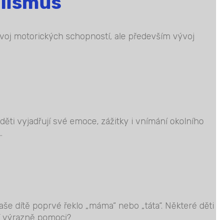
alismus
ozvoj motorických schopností, ale především vývoj
ěti vyjadřují své emoce, zážitky i vnímání okolního
.
aše dítě poprvé řeklo „máma“ nebo „táta“. Některé děti
ní výrazně pomoci?