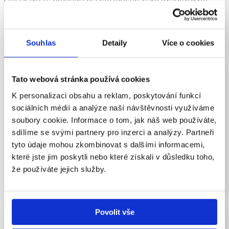
vývojem, který je základem pro jeho budoucí kognitivní,
emoční a sociální schopnosti. Pochopení tohoto procesu je
klíčové pro podporu zdravého vývoje dítěte.
Souhlas
Detaily
Více o cookies
ČÍST VÍCE
Tato webová stránka používá cookies
Reflexe myšlenek
K personalizaci obsahu a reklam, poskytování funkcí
sociálních médií a analýze naší návštěvnosti využíváme
Jedná se o schopnost zamyslet se nad vlastními
soubory cookie. Informace o tom, jak náš web používáte,
myšlenkami, názory a přesvědčeními, a to způsobem, který
sdílíme se svými partnery pro inzerci a analýzy. Partneři
nám umožňuje lépe je pochopit, analyzovat a hodnotit.
tyto údaje mohou zkombinovat s dalšími informacemi,
Reflexe myšlenek je proces, při kterém si člověk uvědomuje,
které jste jim poskytli nebo které získali v důsledku toho,
jak přemýšlí, jaké postoje má k určitým věcem a jak jeho
že používáte jejich služby.
myšlení ovlivňuje jeho chování nebo rozhodování.
ČÍST VÍCE
Povolit vše
Učení