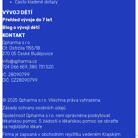
Často kladené dotazy
VÝVOJ DĚTÍ
Přehled vývoje do 7 let
Blog o vývoji dětí
KONTAKT
Qpharma s.r.o.
Ot. Ostrčila 1155/18
370 05 České Budějovice
info@qpharma.cz
724 066 659, 380 731 520
IČ: 28090799
DIČ: CZ28090799
© 2025 Qpharma s.r.o. Všechna práva vyhrazena.
Zásady ochrany osobních údajů
Společnost Qpharma s.r.o. není oprávněna poskytovat
lékařskou pomoc. S žádostí o lékařskou pomoc se obraťte
na nejbližšího lékaře.
Firma je zapsaná v obchodním rejstříku vedeném Krajským