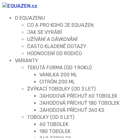
O EQUAZENU
CO A PRO KOHO JE EQUAZEN
JAK SE VYRÁBÍ
UŽÍVÁNÍ A DÁVKOVÁNÍ
ČASTO KLADENÉ DOTAZY
HODNOCENÍ OD RODIČŮ
VARIANTY
TEKUTÁ FORMA (OD 1 ROKU)
VANILKA 200 ML
CITRÓN 200 ML
ŽVÝKACÍ TOBOLKY (OD 3 LET)
JAHODOVÁ PŘÍCHUŤ 60 TOBOLEK
JAHODOVÁ PŘÍCHUŤ 180 TOBOLEK
JAHODOVÁ PŘÍCHUŤ 360 KS
TOBOLKY (OD 5 LET)
60 TOBOLEK
180 TOBOLEK