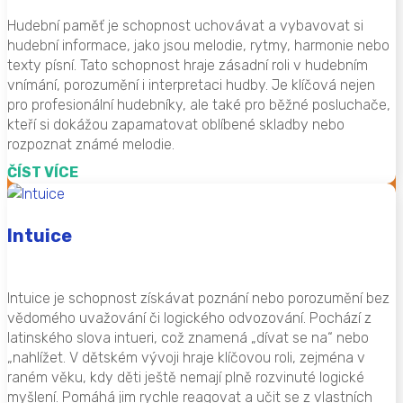
Hudební paměť je schopnost uchovávat a vybavovat si
hudební informace, jako jsou melodie, rytmy, harmonie nebo
texty písní. Tato schopnost hraje zásadní roli v hudebním
vnímání, porozumění i interpretaci hudby. Je klíčová nejen
pro profesionální hudebníky, ale také pro běžné posluchače,
kteří si dokážou zapamatovat oblíbené skladby nebo
rozpoznat známé melodie.
ČÍST VÍCE
Intuice
Intuice je schopnost získávat poznání nebo porozumění bez
vědomého uvažování či logického odvozování. Pochází z
latinského slova intueri, což znamená „dívat se na“ nebo
„nahlížet. V dětském vývoji hraje klíčovou roli, zejména v
raném věku, kdy děti ještě nemají plně rozvinuté logické
myšlení. Pomáhá jim rychle reagovat a učit se z vlastních