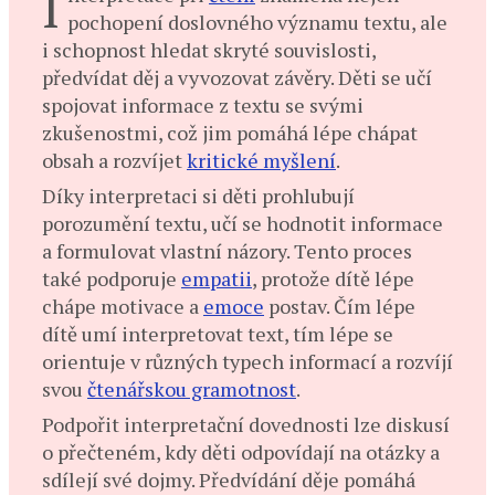
I
pochopení doslovného významu textu, ale
i schopnost hledat skryté souvislosti,
předvídat děj a vyvozovat závěry. Děti se učí
spojovat informace z textu se svými
zkušenostmi, což jim pomáhá lépe chápat
obsah a rozvíjet
kritické myšlení
.
Díky interpretaci si děti prohlubují
porozumění textu, učí se hodnotit informace
a formulovat vlastní názory. Tento proces
také podporuje
empatii
, protože dítě lépe
chápe motivace a
emoce
postav. Čím lépe
dítě umí interpretovat text, tím lépe se
orientuje v různých typech informací a rozvíjí
svou
čtenářskou gramotnost
.
Podpořit interpretační dovednosti lze diskusí
o přečteném, kdy děti odpovídají na otázky a
sdílejí své dojmy. Předvídání děje pomáhá