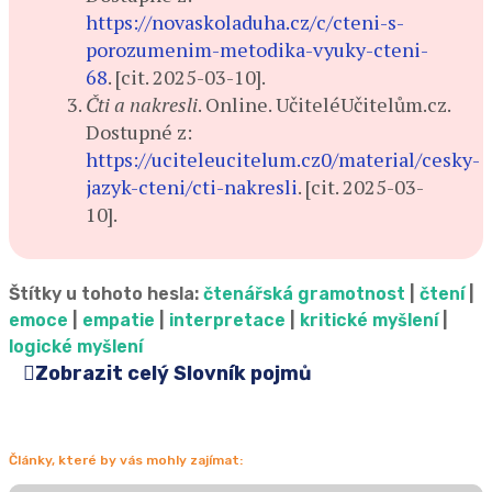
https://novaskoladuha.cz/c/cteni-s-
porozumenim-metodika-vyuky-cteni-
68
. [cit. 2025-03-10].
Čti a nakresli
. Online. UčiteléUčitelům.cz.
Dostupné z:
https://uciteleucitelum.cz0/material/cesky-
jazyk-cteni/cti-nakresli
. [cit. 2025-03-
10].
Štítky u tohoto hesla:
čtenářská gramotnost
|
čtení
|
emoce
|
empatie
|
interpretace
|
kritické myšlení
|
logické myšlení
Zobrazit celý Slovník pojmů
Články, které by vás mohly zajímat: