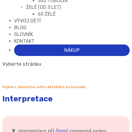
360 TOBOLEK
ŽELÉ (OD 3 LET)
60 ŽELÉ
VÝVOJ DĚTÍ
BLOG
SLOVNÍK
KONTAKT
NÁKUP
Vyberte stránku
Pojem z úžasného světa dětského potenciálu:
Interpretace
nterpretace při
čtení
znamená nejen