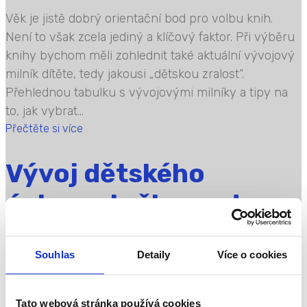
Věk je jistě dobrý orientační bod pro volbu knih.
Není to však zcela jediný a klíčový faktor. Při výběru
knihy bychom měli zohlednit také aktuální vývojový
milník dítěte, tedy jakousi „dětskou zralost“.
Přehlednou tabulku s vývojovými milníky a tipy na
to, jak vybrat...
Přečtěte si více
Vývoj dětského
úchopu tužky – od
prvního tahu až k
Souhlas
Detaily
Více o cookies
psaní
Tato webová stránka používá cookies