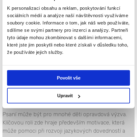
Dětská tvorba je kreativní proces, který úzce souvisí
K personalizaci obsahu a reklam, poskytování funkcí
s celkovým vývojem dítěte. Zrcadlí emocionální
sociálních médií a analýze naší návštěvnosti využíváme
prožívání, kognitivní myšlení a také motorické
soubory cookie. Informace o tom, jak náš web používáte,
sdílíme se svými partnery pro inzerci a analýzy. Partneři
schopnosti. Právě pro rozvoj jemné motoriky a
tyto údaje mohou zkombinovat s dalšími informacemi,
následně psaní je klíčový správný úchop tužky.
které jste jim poskytli nebo které získali v důsledku toho,
Učení správného úchopu by...
že používáte jejich služby.
Přečtěte si více
Psaní kreativně, hravě
Povolit vše
a zábavně
Upravit
Psaní může být pro mnohé děti opravdová výzva.
Klíčovou roli zde hraje především motivace, která
může pomoci při rozvoji jazykových dovedností a