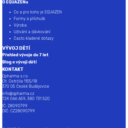
O EQUAZENu
Co a pro koho je EQUAZEN
Formy a příchutě
Výroba
Užívání a dávkování
Často kladené dotazy
VÝVOJ DĚTÍ
Přehled vývoje do 7 let
Blog o vývoji dětí
KONTAKT
Qpharma s.r.o.
Ot. Ostrčila 1155/18
370 05 České Budějovice
info@qpharma.cz
724 066 659, 380 731 520
IČ: 28090799
DIČ: CZ28090799