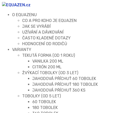
O EQUAZENU
CO A PRO KOHO JE EQUAZEN
JAK SE VYRÁBÍ
UŽÍVÁNÍ A DÁVKOVÁNÍ
ČASTO KLADENÉ DOTAZY
HODNOCENÍ OD RODIČŮ
VARIANTY
TEKUTÁ FORMA (OD 1 ROKU)
VANILKA 200 ML
CITRÓN 200 ML
ŽVÝKACÍ TOBOLKY (OD 3 LET)
JAHODOVÁ PŘÍCHUŤ 60 TOBOLEK
JAHODOVÁ PŘÍCHUŤ 180 TOBOLEK
JAHODOVÁ PŘÍCHUŤ 360 KS
TOBOLKY (OD 5 LET)
60 TOBOLEK
180 TOBOLEK