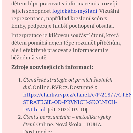
dětem lépe pracovat s informacemi a rozvíjí
jejich schopnost
logického myšlení
. Vizuální
reprezentace, například kreslení scén z
knihy, podporuje hlubší pochopení obsahu.
Interpretace je klíčovou součástí čtení, která
dětem pomáhá nejen lépe rozumět příběhům,
ale i efektivně pracovat s informacemi v
běžném životě.
Zdroje souvisejících informací:
Čtenářské strategie od prvních školních
dní
. Online. RVP.cz. Dostupné z:
https://clanky.rvp.cz/clanek/c/P/21877/CT
STRATEGIE-OD-PRVNICH-SKOLNICH-
DNI.html
. [cit. 2025-03-10].
Čtení s porozuměním – metodika výuky
čtení
. Online. Nová škola – DUHA.
Dostupné z: