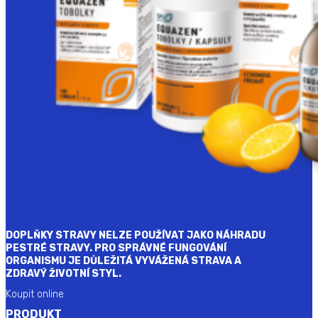
DOPLŇKY STRAVY NELZE POUŽÍVAT JAKO NÁHRADU
PESTRÉ STRAVY. PRO SPRÁVNÉ FUNGOVÁNÍ
ORGANISMU JE DŮLEŽITÁ VYVÁŽENÁ STRAVA A
ZDRAVÝ ŽIVOTNÍ STYL.
Koupit online
PRODUKT