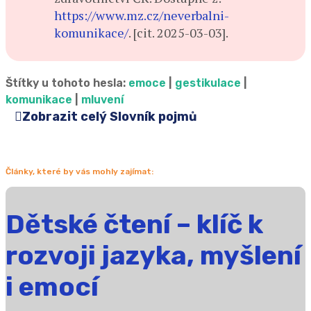
https://www.mz.cz/neverbalni-
komunikace/
. [cit. 2025-03-03].
Štítky u tohoto hesla:
emoce
|
gestikulace
|
komunikace
|
mluvení
Zobrazit celý Slovník pojmů
Články, které by vás mohly zajímat:
Dětské čtení – klíč k
rozvoji jazyka, myšlení
i emocí