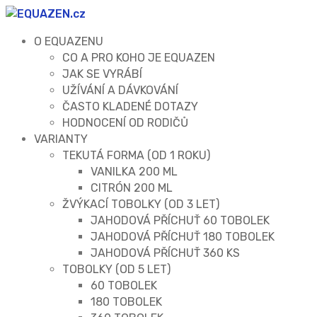
O EQUAZENU
CO A PRO KOHO JE EQUAZEN
JAK SE VYRÁBÍ
UŽÍVÁNÍ A DÁVKOVÁNÍ
ČASTO KLADENÉ DOTAZY
HODNOCENÍ OD RODIČŮ
VARIANTY
TEKUTÁ FORMA (OD 1 ROKU)
VANILKA 200 ML
CITRÓN 200 ML
ŽVÝKACÍ TOBOLKY (OD 3 LET)
JAHODOVÁ PŘÍCHUŤ 60 TOBOLEK
JAHODOVÁ PŘÍCHUŤ 180 TOBOLEK
JAHODOVÁ PŘÍCHUŤ 360 KS
TOBOLKY (OD 5 LET)
60 TOBOLEK
180 TOBOLEK