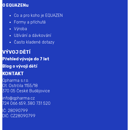
O EQUAZENu
Co a pro koho je EQUAZEN
Formy a příchutě
Výroba
Užívání a dávkování
Často kladené dotazy
VÝVOJ DĚTÍ
Přehled vývoje do 7 let
Blog o vývoji dětí
KONTAKT
Qpharma s.r.o.
Ot. Ostrčila 1155/18
370 05 České Budějovice
info@qpharma.cz
724 066 659, 380 731 520
IČ: 28090799
DIČ: CZ28090799