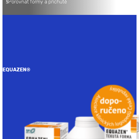
Porovnat formy a příchutě
EQUAZEN
®