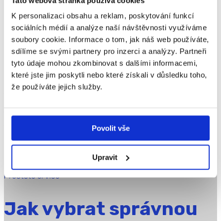
Tato webová stránka používá cookies
Když rodič čte, dítě
K personalizaci obsahu a reklam, poskytování funkcí
sociálních médií a analýze naší návštěvnosti využíváme
roste. Síla rodinného
soubory cookie. Informace o tom, jak náš web používáte,
čtení v době displejů
sdílíme se svými partnery pro inzerci a analýzy. Partneři
tyto údaje mohou zkombinovat s dalšími informacemi,
které jste jim poskytli nebo které získali v důsledku toho,
že používáte jejich služby.
V dnešní digitální době, kdy na nás útočí z obrazovek
stovky tisíc slov denně, je čím dál obtížnější zůstat
soustředěný. Současným trendem se stávají spíše
Povolit vše
krátké texty, ubývá však „hluboké čtení“. Tento vliv
proniká i do dětského světa, a to přes rodiče. Jak
Upravit
bychom...
Přečtěte si více
Jak vybrat správnou