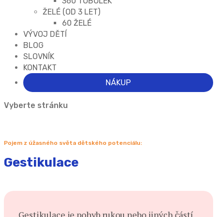
360 TOBOLEK
ŽELÉ (OD 3 LET)
60 ŽELÉ
VÝVOJ DĚTÍ
BLOG
SLOVNÍK
KONTAKT
NÁKUP
Vyberte stránku
Pojem z úžasného světa dětského potenciálu:
Gestikulace
G
estikulace je pohyb rukou nebo jiných částí