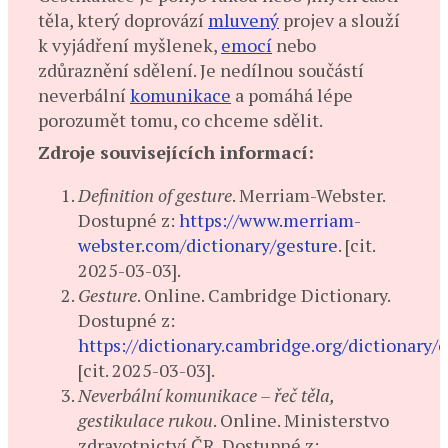
těla, který doprovází
mluvený
projev a slouží
k vyjádření myšlenek,
emocí
nebo
zdůraznění sdělení. Je nedílnou součástí
neverbální
komunikace
a pomáhá lépe
porozumět tomu, co chceme sdělit.
Zdroje souvisejících informací:
Definition of gesture
. Merriam-Webster.
Dostupné z:
https://www.merriam-
webster.com/dictionary/gesture
. [cit.
2025-03-03].
Gesture
. Online. Cambridge Dictionary.
Dostupné z:
https://dictionary.cambridge.org/dictionary/
[cit. 2025-03-03].
Neverbální komunikace – řeč těla,
gestikulace rukou
. Online. Ministerstvo
zdravotnictví ČR. Dostupné z: