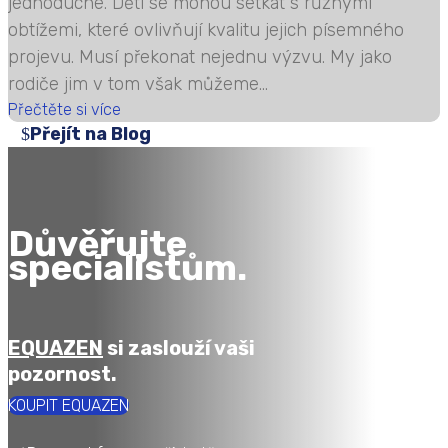
jednoduché. Děti se mohou setkat s různými
obtížemi, které ovlivňují kvalitu jejich písemného
projevu. Musí překonat nejednu výzvu. My jako
rodiče jim v tom však můžeme...
Přečtěte si více
Přejít na Blog
Důvěřujte
specialistům.
EQUAZEN
si zaslouží vaši
pozornost.
KOUPIT EQUAZEN