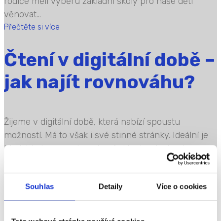
rodiče měli výběru základní školy pro naše děti
věnovat...
Přečtěte si více
Čtení v digitální době –
jak najít rovnováhu?
Žijeme v digitální době, která nabízí spoustu
možností. Má to však i své stinné stránky. Ideální je
hledat balanc mezi moderními technologiemi a
offline režimem. Mezi „ohrožené druhy“ patří právě
čtení. Jak využívat digitální technologie, aniž
Souhlas
Detaily
Více o cookies
bychom přišli o možnost...
Přečtěte si více