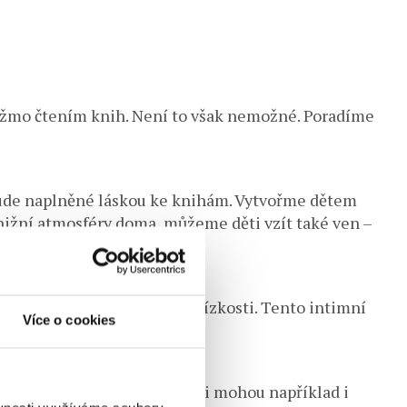
tažmo čtením knih. Není to však nemožné. Poradíme
bude naplněné láskou ke knihám. Vytvořme dětem
knižní atmosféry doma, můžeme děti vzít také ven –
 rády vaši intonaci a pocit blízkosti. Tento intimní
Více o cookies
uje mnoho možností – vybrat si mohou například i