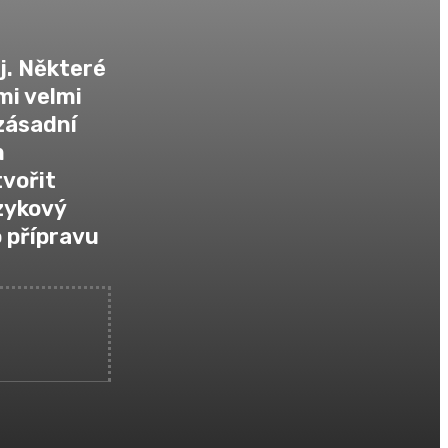
j. Některé
mi velmi
 zásadní
m
tvořit
azykový
o přípravu