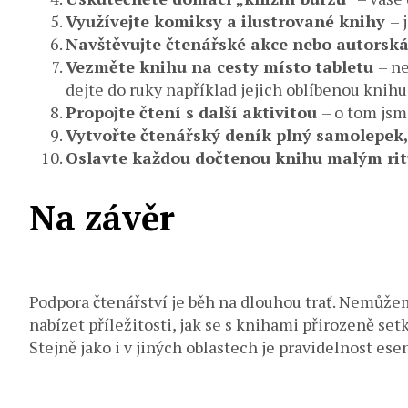
Využívejte komiksy a ilustrované knihy
– 
Navštěvujte čtenářské akce nebo autorsk
Vezměte knihu na cesty místo tabletu
– n
dejte do ruky například jejich oblíbenou knihu
Propojte čtení s další aktivitou
– o tom jsme
Vytvořte čtenářský deník plný samolepek
Oslavte každou dočtenou knihu malým ri
Na závěr
Podpora čtenářství je běh na dlouhou trať. Nemůžem
nabízet příležitosti, jak se s knihami přirozeně set
Stejně jako i v jiných oblastech je pravidelnost es