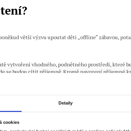
čtení?
poněkud větší výzvu upoutat děti „offline“ zábavou, po
tě vytvoření vhodného, podnětného prostředí, které 
kde se budou cítit příjemně. Kromě navození příjemné 
 které mohou pomoci vzbudit zájem dětí o čtení.
by se měl stát pravidelnou součástí vašich dní. Děti mají
Detaily
řídání ve čtení, aby se zapojily také děti.
á cookies
je zvolit titul, ale třeba i formu. Dnešní doba poskyt