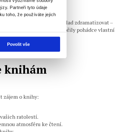
ěvnosti využíváme soubory
zy. Partneři tyto údaje
ku toho, že používáte jejich
itami. Zkuste pohádku například zdramatizovat –
ěhu. Poproste děti, aby vytvořily pohádce vlastní
Povolit vše
ke knihám
t zájem o knihy:
vašich ratolestí.
jemnou atmosféru ke čtení.
knihy.