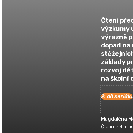
Čtení pře
výzkumy uk
výrazně po
dopad na 
stěžejníc
základy p
rozvoj dět
na školní
2. díl seriálu
Magdaléna M
Čtení na 4 min