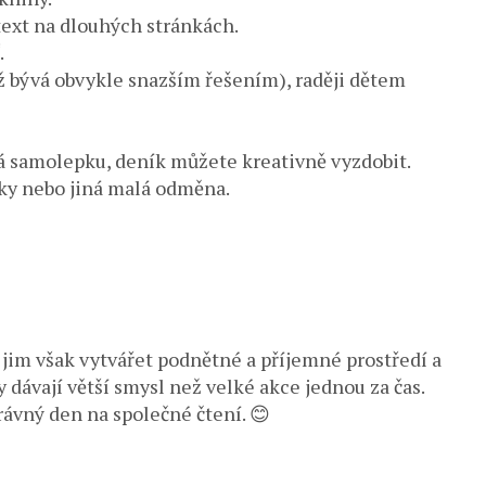
text na dlouhých stránkách.
.
ož bývá obvykle snazším řešením), raději dětem
ká samolepku, deník můžete kreativně vyzdobit.
ky nebo jiná malá odměna.
jim však vytvářet podnětné a příjemné prostředí a
y dávají větší smysl než velké akce jednou za čas.
právný den na společné čtení. 😊