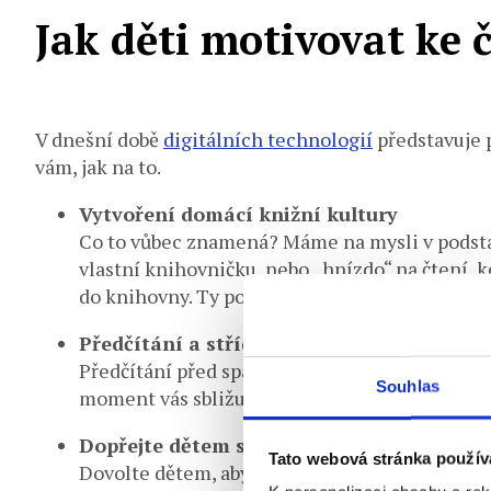
Jak děti motivovat ke 
V dnešní době
digitálních technologií
představuje 
vám, jak na to.
Vytvoření domácí knižní kultury
Co to vůbec znamená? Máme na mysli v podsta
vlastní knihovničku, nebo „hnízdo“ na čtení, 
do knihovny. Ty pořádají různé akce pro děti,
Předčítání a střídání ve čtení
Předčítání před spaním je krásný rituál, který 
Souhlas
moment vás sbližuje. Jistou obměnou může být st
Dopřejte dětem svobodu výběru
Tato webová stránka použív
Dovolte dětem, aby vybraly knihu samy. Nechte 