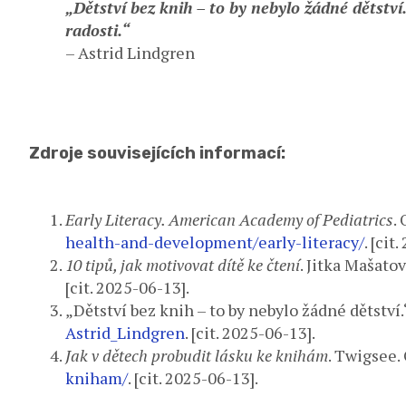
„Dětství bez knih – to by nebylo žádné dětství
radosti.“
– Astrid Lindgren
Zdroje souvisejících informací:
Early Literacy. American Academy of Pediatrics
.
health-and-development/early-literacy/
. [cit
10 tipů, jak motivovat dítě ke čtení
. Jitka Mašato
[cit. 2025-06-13].
„Dětství bez knih – to by nebylo žádné dětstv
Astrid_Lindgren
. [cit. 2025-06-13].
Jak v dětech probudit lásku ke knihám
. Twigsee.
kniham/
. [cit. 2025-06-13].