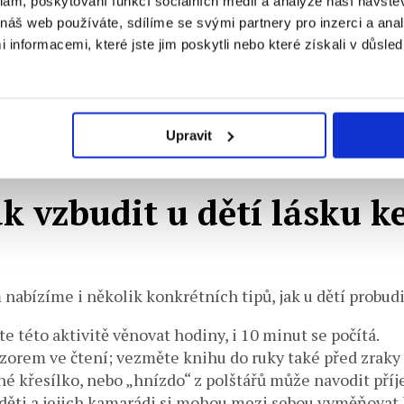
klam, poskytování funkcí sociálních médií a analýze naší návšt
náš web používáte, sdílíme se svými partnery pro inzerci a analý
nformacemi, které jste jim poskytli nebo které získali v důsled
stuje spousta variant, jak čtení obohatit dalšími aktiv
 příběhu obrázek. Dávejte dětem doplňující otázky k příb
Upravit
ak vzbudit u dětí lásku 
abízíme i několik konkrétních tipů, jak u dětí probudi
e této aktivitě věnovat hodiny, i 10 minut se počítá.
vzorem ve čtení; vezměte knihu do ruky také před zraky 
é křesílko, nebo „hnízdo“ z polštářů může navodit pří
děti a jejich kamarádi si mohou mezi sebou vyměňovat 