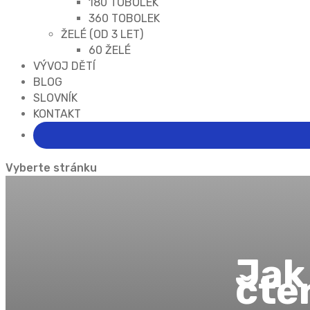
180 TOBOLEK
360 TOBOLEK
ŽELÉ (OD 3 LET)
60 ŽELÉ
VÝVOJ DĚTÍ
BLOG
SLOVNÍK
KONTAKT
Vyberte stránku
Jak
čte