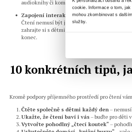
K personalizaci obsahu a re
audioknihy či komiks.
cookie. Informace o tom, jak 
Zapojení interaktivity
mohou zkombinovat s dalšími i
Čtení nemusí být jen pouhé sezení u knihy. Exi
služby.
zahrajte si s dětmi divadlo. Nebo nakreslete k
konec.
10 konkrétních tipů, j
Kromě podpory příjemného prostředí pro čtení vám n
Čtěte společně s dětmi každý den
– nemusít
Ukažte, že čtení baví i vás
– buďte pro děti 
Vytvořte pohodlný „čtecí koutek“
– pohodln
Uskutečněte domácí „knižní burzu“
– vaše 