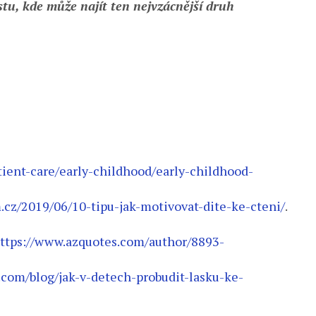
stu, kde může najít ten nejvzácnější druh
tient-care/early-childhood/early-childhood-
.cz/2019/06/10-tipu-jak-motivovat-dite-ke-cteni/
.
ttps://www.azquotes.com/author/8893-
.com/blog/jak-v-detech-probudit-lasku-ke-