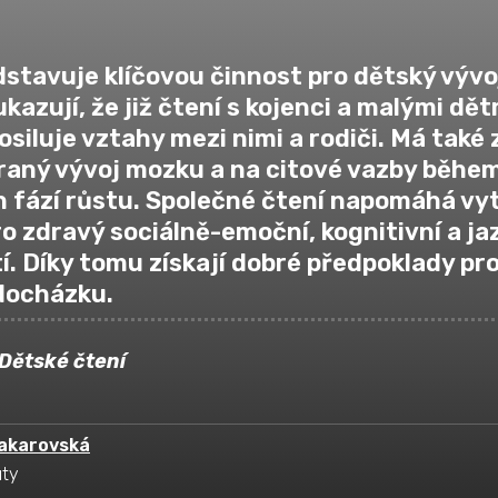
dstavuje klíčovou činnost pro dětský vývo
azují, že již čtení s kojenci a malými dět
siluje vztahy mezi nimi a rodiči. Má také
raný vývoj mozku a na citové vazby běhe
h fází růstu. Společné čtení napomáhá vy
ro zdravý sociálně-emoční, kognitivní a j
í. Díky tomu získají dobré předpoklady pr
 docházku.
Dětské čtení
akarovská
uty