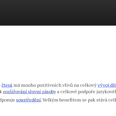
e
čtení
má mnoho pozitivních vlivů na celkový
vývoj dí
 k
rozšiřování slovní zásoby
a celkové podpoře jazykovéh
odporuje
soustředění
. Velkým benefitem se pak stává cel