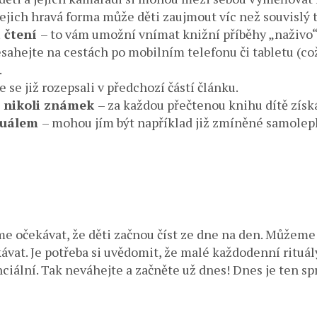
jejich hravá forma může děti zaujmout víc než souvislý 
á čtení
– to vám umožní vnímat knižní příběhy „naživo“
esahejte na cestách po mobilním telefonu či tabletu (c
.
 se již rozepsali v předchozí částí článku.
, nikoli známek
– za každou přečtenou knihu dítě zís
tuálem
– mohou jím být například již zmíněné samolep
e očekávat, že děti začnou číst ze dne na den. Můžeme 
kávat. Je potřeba si uvědomit, že malé každodenní rituál
enciální. Tak neváhejte a začněte už dnes! Dnes je ten s