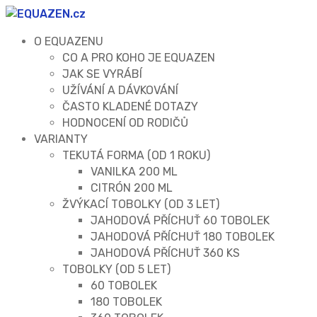
O EQUAZENU
CO A PRO KOHO JE EQUAZEN
JAK SE VYRÁBÍ
UŽÍVÁNÍ A DÁVKOVÁNÍ
ČASTO KLADENÉ DOTAZY
HODNOCENÍ OD RODIČŮ
VARIANTY
TEKUTÁ FORMA (OD 1 ROKU)
VANILKA 200 ML
CITRÓN 200 ML
ŽVÝKACÍ TOBOLKY (OD 3 LET)
JAHODOVÁ PŘÍCHUŤ 60 TOBOLEK
JAHODOVÁ PŘÍCHUŤ 180 TOBOLEK
JAHODOVÁ PŘÍCHUŤ 360 KS
TOBOLKY (OD 5 LET)
60 TOBOLEK
180 TOBOLEK