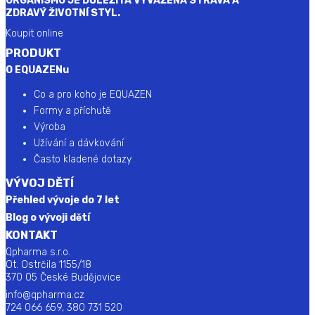
ORGANISMU JE DŮLEŽITÁ VYVÁŽENÁ STRAVA A
ZDRAVÝ ŽIVOTNÍ STYL.
Koupit online
PRODUKT
O EQUAZENu
Co a pro koho je EQUAZEN
Formy a příchutě
Výroba
Užívání a dávkování
Často kladené dotazy
VÝVOJ DĚTÍ
Přehled vývoje do 7 let
Blog o vývoji dětí
KONTAKT
Qpharma s.r.o.
Ot. Ostrčila 1155/18
370 05 České Budějovice
info@qpharma.cz
724 066 659, 380 731 520