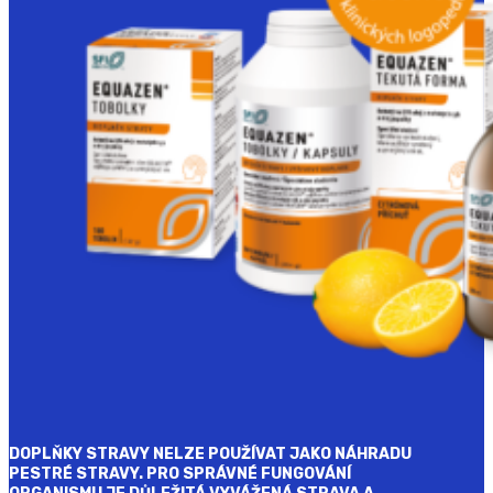
DOPLŇKY STRAVY NELZE POUŽÍVAT JAKO NÁHRADU
PESTRÉ STRAVY. PRO SPRÁVNÉ FUNGOVÁNÍ