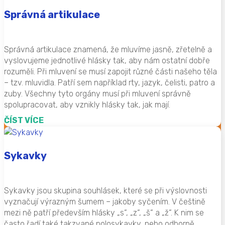
Správná artikulace
Správná artikulace znamená, že mluvíme jasně, zřetelně a
vyslovujeme jednotlivé hlásky tak, aby nám ostatní dobře
rozuměli. Při mluvení se musí zapojit různé části našeho těla
– tzv. mluvidla. Patří sem například rty, jazyk, čelisti, patro a
zuby. Všechny tyto orgány musí při mluvení správně
spolupracovat, aby vznikly hlásky tak, jak mají.
ČÍST VÍCE
Sykavky
Sykavky jsou skupina souhlásek, které se při výslovnosti
vyznačují výrazným šumem – jakoby syčením. V češtině
mezi ně patří především hlásky „s“, „z“, „š“ a „ž“. K nim se
často řadí také takzvané polosykavky, nebo odborně