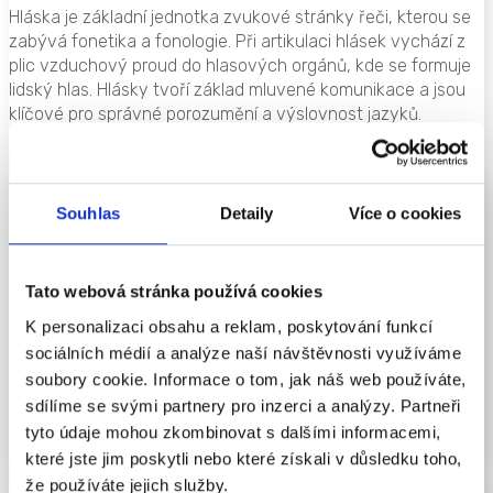
Hláska je základní jednotka zvukové stránky řeči, kterou se
zabývá fonetika a fonologie. Při artikulaci hlásek vychází z
plic vzduchový proud do hlasových orgánů, kde se formuje
lidský hlas. Hlásky tvoří základ mluvené komunikace a jsou
klíčové pro správné porozumění a výslovnost jazyků.
ČÍST VÍCE
Souhlas
Detaily
Více o cookies
Naslouchání
Tato webová stránka používá cookies
Naslouchání je základní komunikační dovedností, která hraje
klíčovou roli v jazykovém, sociálním i emočním vývoji dítěte.
K personalizaci obsahu a reklam, poskytování funkcí
Už od narození děti vnímají zvuky kolem sebe, učí se
sociálních médií a analýze naší návštěvnosti využíváme
reagovat na hlasy rodičů a později rozlišovat jednotlivá
soubory cookie. Informace o tom, jak náš web používáte,
slova. Díky naslouchání si budují slovní zásobu, rozvíjejí
sdílíme se svými partnery pro inzerci a analýzy. Partneři
porozumění řeči a připravují se na čtení a psaní.
tyto údaje mohou zkombinovat s dalšími informacemi,
ČÍST VÍCE
které jste jim poskytli nebo které získali v důsledku toho,
že používáte jejich služby.