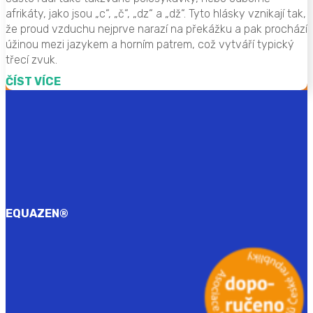
afrikáty, jako jsou „c“, „č“, „dz“ a „dž“. Tyto hlásky vznikají tak,
že proud vzduchu nejprve narazí na překážku a pak prochází
úžinou mezi jazykem a horním patrem, což vytváří typický
třecí zvuk.
ČÍST VÍCE
EQUAZEN
®