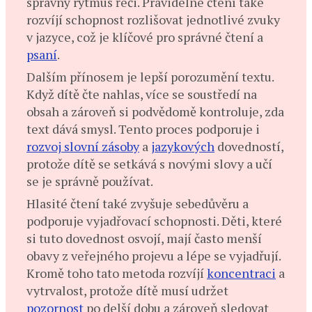
správný rytmus řeči. Pravidelné čtení také
rozvíjí schopnost rozlišovat jednotlivé zvuky
v jazyce, což je klíčové pro správné čtení a
psaní
.
Dalším přínosem je lepší porozumění textu.
Když dítě čte nahlas, více se soustředí na
obsah a zároveň si podvědomě kontroluje, zda
text dává smysl. Tento proces podporuje i
rozvoj slovní zásoby
a
jazykových
dovedností,
protože dítě se setkává s novými slovy a učí
se je správně používat.
Hlasité čtení také zvyšuje sebedůvěru a
podporuje vyjadřovací schopnosti. Děti, které
si tuto dovednost osvojí, mají často menší
obavy z veřejného projevu a lépe se vyjadřují.
Kromě toho tato metoda rozvíjí
koncentraci
a
vytrvalost, protože dítě musí udržet
pozornost
po delší dobu a zároveň sledovat