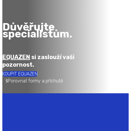
Důvěřujte
specialistům.
EQUAZEN
si zaslouží vaši
pozornost.
KOUPIT EQUAZEN
Porovnat formy a příchutě