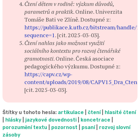
Čtení dětem v rodině: výzkum důvodů,
parametrů a praktik
. Online. Univerzita
Tomáše Bati ve Zlíně. Dostupné z:
https://publikace.k.utb.cz/bitstream/handle
sequence=1
. [cit. 2025-03-03].
Čtení nahlas jako možnost využití
sociálního kontextu pro rozvoj čtenářské
gramotnosti
. Online. Česká asociace
pedagogického výzkumu. Dostupné z:
https://capv.cz/wp-
content/uploads/2019/08/CAPV15_Dra_Cteni.
[cit. 2025-03-03].
Štítky u tohoto hesla:
artikulace
|
čtení
|
hlasité čtení
|
hlásky
|
jazykové dovednosti
|
koncetrace
|
porozumění textu
|
pozornost
|
psaní
|
rozvoj slovní
zásoby