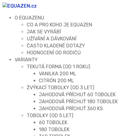
O EQUAZENU
CO A PRO KOHO JE EQUAZEN
JAK SE VYRÁBÍ
UŽÍVÁNÍ A DÁVKOVÁNÍ
ČASTO KLADENÉ DOTAZY
HODNOCENÍ OD RODIČŮ
VARIANTY
TEKUTÁ FORMA (OD 1 ROKU)
VANILKA 200 ML
CITRÓN 200 ML
ŽVÝKACÍ TOBOLKY (OD 3 LET)
JAHODOVÁ PŘÍCHUŤ 60 TOBOLEK
JAHODOVÁ PŘÍCHUŤ 180 TOBOLEK
JAHODOVÁ PŘÍCHUŤ 360 KS
TOBOLKY (OD 5 LET)
60 TOBOLEK
180 TOBOLEK