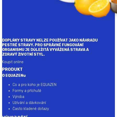
DOPLŇKY STRAVY NELZE POUŽÍVAT JAKO NÁHRADU
PESTRÉ STRAVY. PRO SPRÁVNÉ FUNGOVÁNÍ
ORGANISMU JE DŮLEŽITÁ VYVÁŽENÁ STRAVA A
ZDRAVÝ ŽIVOTNÍ STYL.
Koupit online
PRODUKT
O EQUAZENu
Co a pro koho je EQUAZEN
Formy a příchutě
Výroba
Užívání a dávkování
Často kladené dotazy