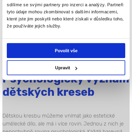
sdílíme se svými partnery pro inzerci a analýzy. Partneři
souvisejí totiž dovednosti čtení, psaní a kreslení,
tyto údaje mohou zkombinovat s dalšími informacemi,
které se vyvíjejí...
které jste jim poskytli nebo které získali v důsledku toho,
Přečtěte si více
že používáte jejich služby.
Povolit vše
Upravit
Psychologický význam
dětských kreseb
Dětskou kresbu můžeme vnímat jako estetické
umělecké dílo, ale má i více rovin. Jednou z nich je
nepochybně rovina psychologická. Každá barevná