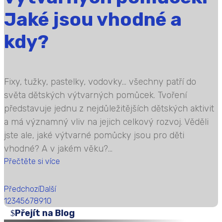
Jaké jsou vhodné a
kdy?
Fixy, tužky, pastelky, vodovky… všechny patří do
světa dětských výtvarných pomůcek. Tvoření
představuje jednu z nejdůležitějších dětských aktivit
a má významný vliv na jejich celkový rozvoj. Věděli
jste ale, jaké výtvarné pomůcky jsou pro děti
vhodné? A v jakém věku?...
Přečtěte si více
Předchozí
Další
1
2
3
4
5
6
7
8
9
10
Přejít na Blog