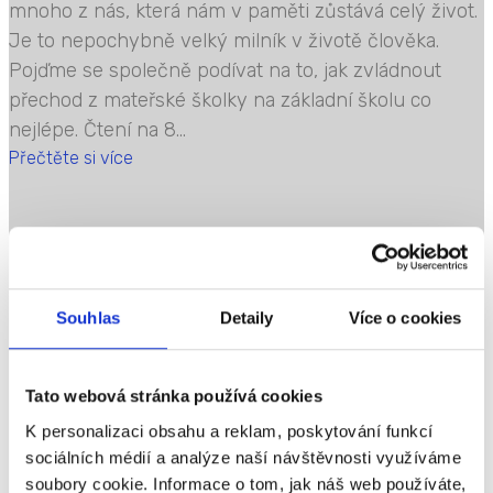
mnoho z nás, která nám v paměti zůstává celý život.
Je to nepochybně velký milník v životě člověka.
Pojďme se společně podívat na to, jak zvládnout
přechod z mateřské školky na základní školu co
nejlépe. Čtení na 8...
Přečtěte si více
Psaní kreativně, hravě
a zábavně
Souhlas
Detaily
Více o cookies
Tato webová stránka používá cookies
Psaní může být pro mnohé děti opravdová výzva.
K personalizaci obsahu a reklam, poskytování funkcí
Klíčovou roli zde hraje především motivace, která
sociálních médií a analýze naší návštěvnosti využíváme
může pomoci při rozvoji jazykových dovedností a
soubory cookie. Informace o tom, jak náš web používáte,
celkového kognitivního vývoje. Velmi úzce spolu