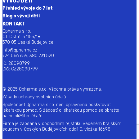
VÝVOJ DĚTÍ
Přehled vývoje do 7 let
Blog o vývoji dětí
KONTAKT
Qpharma s.r.o.
Ot. Ostrčila 1155/18
370 05 České Budějovice
info@qpharma.cz
724 066 659, 380 731 520
IČ: 28090799
DIČ: CZ28090799
© 2025 Qpharma s.r.o. Všechna práva vyhrazena.
Zásady ochrany osobních údajů
Společnost Qpharma s.r.o. není oprávněna poskytovat
lékařskou pomoc. S žádostí o lékařskou pomoc se obraťte
na nejbližšího lékaře.
Firma je zapsaná v obchodním rejstříku vedeném Krajským
soudem v Českých Budějovicích oddíl C, vložka 16698.