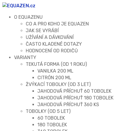
O EQUAZENU
CO A PRO KOHO JE EQUAZEN
JAK SE VYRÁBÍ
UŽÍVÁNÍ A DÁVKOVÁNÍ
ČASTO KLADENÉ DOTAZY
HODNOCENÍ OD RODIČŮ
VARIANTY
TEKUTÁ FORMA (OD 1 ROKU)
VANILKA 200 ML
CITRÓN 200 ML
ŽVÝKACÍ TOBOLKY (OD 3 LET)
JAHODOVÁ PŘÍCHUŤ 60 TOBOLEK
JAHODOVÁ PŘÍCHUŤ 180 TOBOLEK
JAHODOVÁ PŘÍCHUŤ 360 KS
TOBOLKY (OD 5 LET)
60 TOBOLEK
180 TOBOLEK