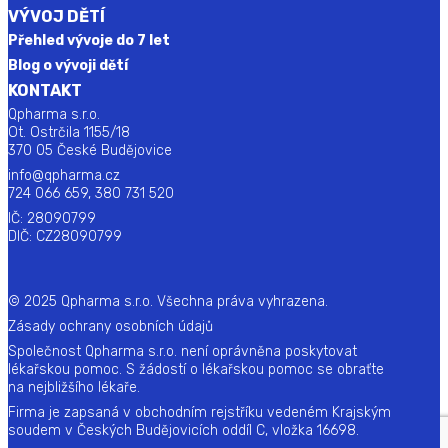
VÝVOJ DĚTÍ
Přehled vývoje do 7 let
Blog o vývoji dětí
KONTAKT
Qpharma s.r.o.
Ot. Ostrčila 1155/18
370 05 České Budějovice
info@qpharma.cz
724 066 659, 380 731 520
IČ: 28090799
DIČ: CZ28090799
© 2025 Qpharma s.r.o. Všechna práva vyhrazena.
Zásady ochrany osobních údajů
Společnost Qpharma s.r.o. není oprávněna poskytovat
lékařskou pomoc. S žádostí o lékařskou pomoc se obraťte
na nejbližšího lékaře.
Firma je zapsaná v obchodním rejstříku vedeném Krajským
soudem v Českých Budějovicích oddíl C, vložka 16698.