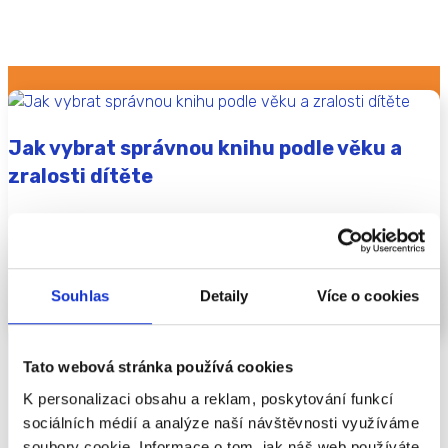
Jak vybrat správnou knihu podle věku a
zralosti dítěte
Věk je jistě dobrý orientační bod pro volbu knih. Není to však
zcela jediný a klíčový faktor. Při výběru knihy bychom měli
zohlednit také aktuální...
Souhlas
Detaily
Více o cookies
ČÍST VÍCE
Tato webová stránka používá cookies
K personalizaci obsahu a reklam, poskytování funkcí
sociálních médií a analýze naší návštěvnosti využíváme
soubory cookie. Informace o tom, jak náš web používáte,