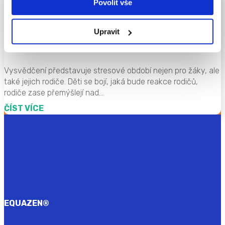
Povolit vše
Špatné vysvědčení. A co tomu řeknou
Upravit
rodiče?
Vysvědčení představuje stresové období nejen pro žáky, ale
také jejich rodiče. Děti se bojí, jaká bude reakce rodičů,
rodiče zase přemýšlejí nad...
ČÍST VÍCE
EQUAZEN
®