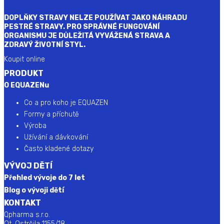
DOPLŇKY STRAVY NELZE POUŽÍVAT JAKO NÁHRADU
PESTRÉ STRAVY. PRO SPRÁVNÉ FUNGOVÁNÍ
ORGANISMU JE DŮLEŽITÁ VYVÁŽENÁ STRAVA A
ZDRAVÝ ŽIVOTNÍ STYL.
Koupit online
PRODUKT
O EQUAZENu
Co a pro koho je EQUAZEN
Formy a příchutě
Výroba
Užívání a dávkování
Často kladené dotazy
VÝVOJ DĚTÍ
Přehled vývoje do 7 let
Blog o vývoji dětí
KONTAKT
Qpharma s.r.o.
Ot. Ostrčila 1155/18