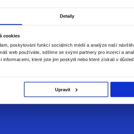
Detaily
á cookies
klam, poskytování funkcí sociálních médií a analýze naší návšt
náš web používáte, sdílíme se svými partnery pro inzerci a analý
nformacemi, které jste jim poskytli nebo které získali v důsled
 rozvoj. Jak postupovat, když má dítě se čtením problémy? Přip
Upravit