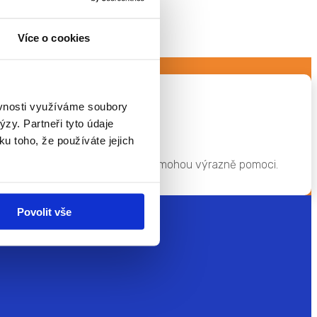
Více o cookies
ěvnosti využíváme soubory
zy. Partneři tyto údaje
ku toho, že používáte jejich
ravili jsme pro vás 7 tipů, které mohou výrazně pomoci.
Povolit vše