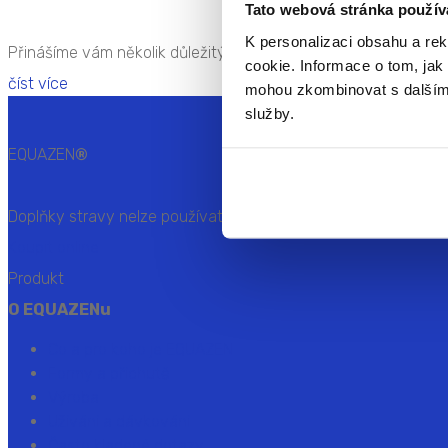
Tato webová stránka použív
K personalizaci obsahu a re
Přinášíme vám několik důležitých tipů, které mohou pomoci ře
cookie. Informace o tom, jak 
číst více
mohou zkombinovat s dalšími i
služby.
EQUAZEN
®
Doplňky stravy nelze používat jako náhradu pestré stravy. Pro
Koupit online
Produkt
O EQUAZENu
Co a pro koho je EQUAZEN
Formy a příchutě
Výroba
Užívání a dávkování
Často kladené dotazy