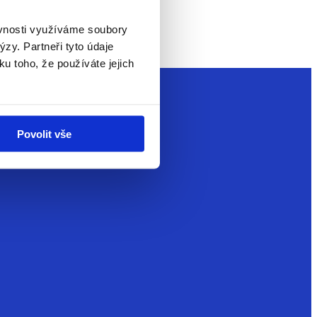
ěvnosti využíváme soubory
zy. Partneři tyto údaje
ku toho, že používáte jejich
Povolit vše
avý životní styl.