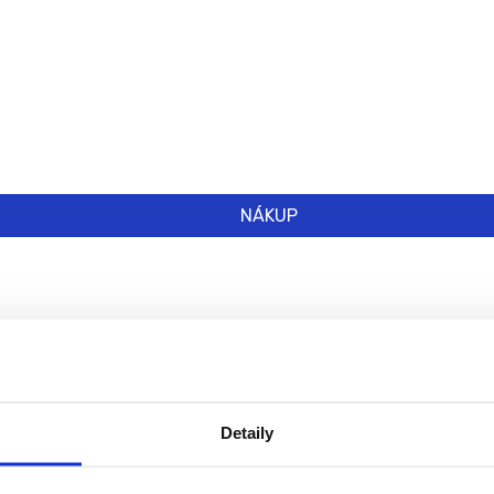
NÁKUP
Detaily
ému dítěti