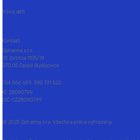
Vývoj dětí
Přehled vývoje do 7 let
Blog o vývoji dětí
Kontakt
Qpharma s.r.o.
Ot. Ostrčila 1155/18
370 05 České Budějovice
info@qpharma.cz
724 066 659, 380 731 520
IČ: 28090799
DIČ: CZ28090799
© 2025 Qpharma s.r.o. Všechna práva vyhrazena.
Zásady ochrany osobních údajů