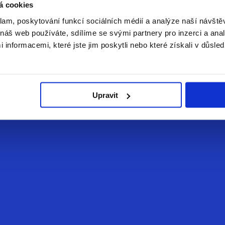
á cookies
klam, poskytování funkcí sociálních médií a analýze naší návšt
šit problémy s nepozorností vašeho dítěte.
náš web používáte, sdílíme se svými partnery pro inzerci a analý
nformacemi, které jste jim poskytli nebo které získali v důsled
Upravit
 správné fungování organismu je důležitá vyvážená strava a zdr