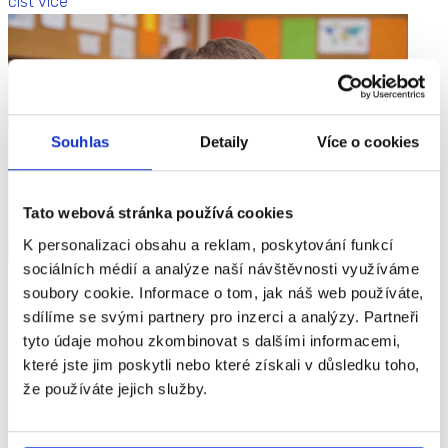
číst více
Souhlas
Detaily
Více o cookies
Tato webová stránka používá cookies
K personalizaci obsahu a reklam, poskytování funkcí
sociálních médií a analýze naší návštěvnosti využíváme
soubory cookie. Informace o tom, jak náš web používáte,
Písmo v první třídě:
sdílíme se svými partnery pro inzerci a analýzy. Partneři
Comenia Script vs. tradiční
tyto údaje mohou zkombinovat s dalšími informacemi,
vázané písmo
které jste jim poskytli nebo které získali v důsledku toho,
že používáte jejich služby.
V první třídě přicházejí děti do kontaktu s mnoha novými