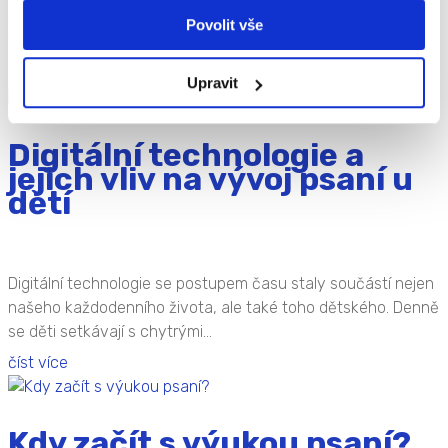
výzvami. Jednu z nich představuje také učení psaní.
Povolit vše
V současnosti se na českých školách...
číst více
Upravit
Digitální technologie a
jejich vliv na vývoj psaní u
dětí
Digitální technologie se postupem času staly součástí nejen
našeho každodenního života, ale také toho dětského. Denně
se děti setkávají s chytrými...
číst více
Kdy začít s výukou psaní?