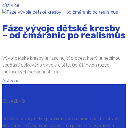
číst více
Fáze vývoje dětské kresby
– od čmáranic po realismus
Vývoj dětské kresby je fascinující proces, který je nedílnou
součástí celkového vývoje dítěte. Odráží nejen rozvoj
motorických schopností, ale...
číst více
EQUAZEN
®
Doplňky stravy nelze používat jako náhradu pestré stravy.
Pro správné fungování organismu je důležitá vyvážená