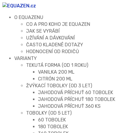
O EQUAZENU
CO A PRO KOHO JE EQUAZEN
JAK SE VYRÁBÍ
UŽÍVÁNÍ A DÁVKOVÁNÍ
ČASTO KLADENÉ DOTAZY
HODNOCENÍ OD RODIČŮ
VARIANTY
TEKUTÁ FORMA (OD 1 ROKU)
VANILKA 200 ML
CITRÓN 200 ML
ŽVÝKACÍ TOBOLKY (OD 3 LET)
JAHODOVÁ PŘÍCHUŤ 60 TOBOLEK
JAHODOVÁ PŘÍCHUŤ 180 TOBOLEK
JAHODOVÁ PŘÍCHUŤ 360 KS
TOBOLKY (OD 5 LET)
60 TOBOLEK
180 TOBOLEK