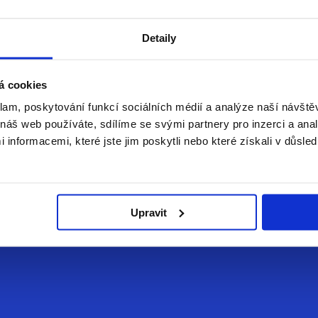
Detaily
á cookies
klam, poskytování funkcí sociálních médií a analýze naší návšt
náš web používáte, sdílíme se svými partnery pro inzerci a analý
nformacemi, které jste jim poskytli nebo které získali v důsled
šak i své stinné stránky. Ideální je hledat balanc mezi moderními
Upravit