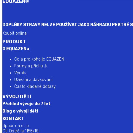
EQUAZEN
®
DOPLŇKY STRAVY NELZE POUŽÍVAT JAKO NÁHRADU PESTRÉ ST
Koupit online
PRODUKT
O EQUAZENu
Co a pro koho je EQUAZEN
Formy a příchutě
Výroba
Užívání a dávkování
Často kladené dotazy
VÝVOJ DĚTÍ
Přehled vývoje do 7 let
Blog o vývoji dětí
KONTAKT
Qpharma s.r.o.
Ot. Ostrčila 1155/18