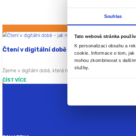
Souhlas
Tato webová stránka použív
K personalizaci obsahu a re
Čtení v digitální době – jak najít rovnováhu?
cookie. Informace o tom, jak 
mohou zkombinovat s dalšími i
služby.
Žijeme v digitální době, která nabízí spoustu možností. Má to v
ČÍST VÍCE