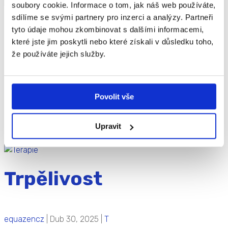
soubory cookie. Informace o tom, jak náš web používáte,
sdílíme se svými partnery pro inzerci a analýzy. Partneři
Terapie
tyto údaje mohou zkombinovat s dalšími informacemi,
které jste jim poskytli nebo které získali v důsledku toho,
že používáte jejich služby.
equazencz
|
Dub 30, 2025
|
T
Pojem z úžasného světa dětského potenciálu: Terapie
Povolit vše
Terapie je odborný proces, který pomáhá lidem zvládat
psychické, emoční nebo fyzické obtíže. U dětí má terapie
své specifické formy a přístupy, které odpovídají jejich věku
Upravit
a vývojovým potřebám. Cílem dětské terapie...
Trpělivost
equazencz
|
Dub 30, 2025
|
T