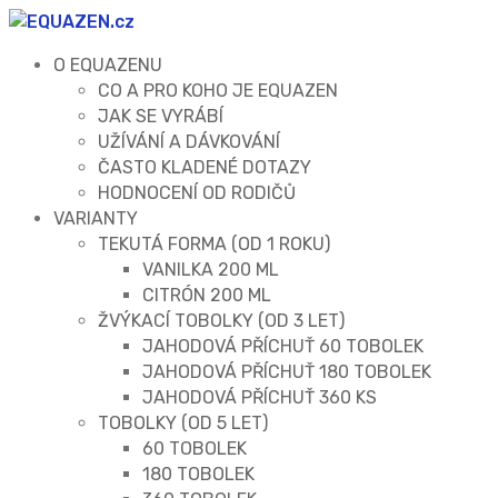
O EQUAZENU
CO A PRO KOHO JE EQUAZEN
JAK SE VYRÁBÍ
UŽÍVÁNÍ A DÁVKOVÁNÍ
ČASTO KLADENÉ DOTAZY
HODNOCENÍ OD RODIČŮ
VARIANTY
TEKUTÁ FORMA (OD 1 ROKU)
VANILKA 200 ML
CITRÓN 200 ML
ŽVÝKACÍ TOBOLKY (OD 3 LET)
JAHODOVÁ PŘÍCHUŤ 60 TOBOLEK
JAHODOVÁ PŘÍCHUŤ 180 TOBOLEK
JAHODOVÁ PŘÍCHUŤ 360 KS
TOBOLKY (OD 5 LET)
60 TOBOLEK
180 TOBOLEK