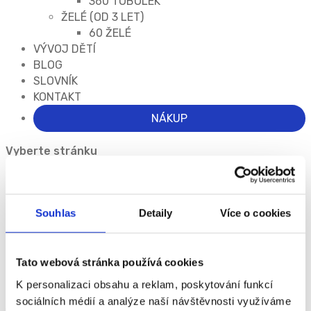
360 TOBOLEK
ŽELÉ (OD 3 LET)
60 ŽELÉ
VÝVOJ DĚTÍ
BLOG
SLOVNÍK
KONTAKT
NÁKUP
Vyberte stránku
O EQUAZENU
VARIANTY
VÝVOJ DĚTÍ
Souhlas
Detaily
Více o cookies
BLOG
SLOVNÍK
KONTAKT
Tato webová stránka používá cookies
NÁKUP
K personalizaci obsahu a reklam, poskytování funkcí
sociálních médií a analýze naší návštěvnosti využíváme