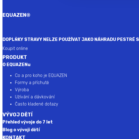
EQUAZEN
®
DOPLŇKY STRAVY NELZE POUŽÍVAT JAKO NÁHRADU PESTRÉ ST
Koupit online
PRODUKT
O EQUAZENu
Co a pro koho je EQUAZEN
Formy a příchutě
Výroba
Užívání a dávkování
Často kladené dotazy
VÝVOJ DĚTÍ
Přehled vývoje do 7 let
Blog o vývoji dětí
KONTAKT