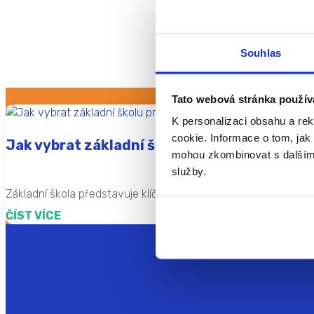
Souhlas
Tato webová stránka použív
K personalizaci obsahu a re
cookie. Informace o tom, jak 
Jak vybrat základní školu pro vaše dítě?
mohou zkombinovat s dalšími i
služby.
Základní škola představuje klíčové období v životě člověka. Prv
ČÍST VÍCE