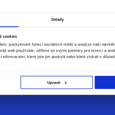
ŠKOLA
Detaily
á cookies
klam, poskytování funkcí sociálních médií a analýze naší návšt
náš web používáte, sdílíme se svými partnery pro inzerci a analý
nformacemi, které jste jim poskytli nebo které získali v důsled
ní školní den, první opravdová přátelství, první studijní úspěch
Upravit