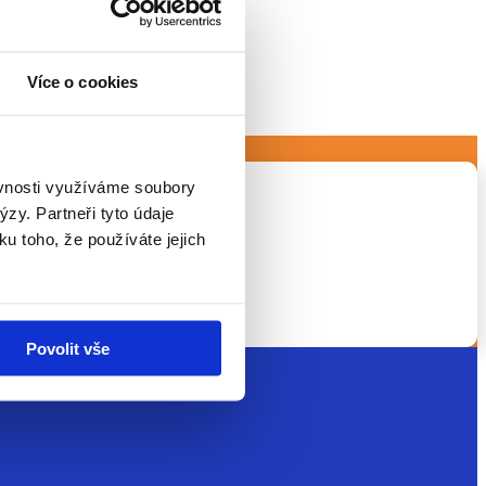
Více o cookies
ěvnosti využíváme soubory
zy. Partneři tyto údaje
ku toho, že používáte jejich
y i neúspěchy… Je to...
Povolit vše