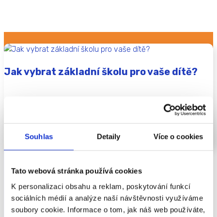
Jak vybrat základní školu pro vaše dítě?
Základní škola představuje klíčové období v životě člověka.
První školní den, první opravdová přátelství, první studijní
úspěchy i neúspěchy… Je to...
Souhlas
Detaily
Více o cookies
ČÍST VÍCE
Tato webová stránka používá cookies
K personalizaci obsahu a reklam, poskytování funkcí
sociálních médií a analýze naší návštěvnosti využíváme
soubory cookie. Informace o tom, jak náš web používáte,