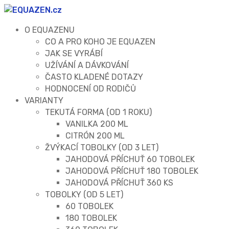
O EQUAZENU
CO A PRO KOHO JE EQUAZEN
JAK SE VYRÁBÍ
UŽÍVÁNÍ A DÁVKOVÁNÍ
ČASTO KLADENÉ DOTAZY
HODNOCENÍ OD RODIČŮ
VARIANTY
TEKUTÁ FORMA (OD 1 ROKU)
VANILKA 200 ML
CITRÓN 200 ML
ŽVÝKACÍ TOBOLKY (OD 3 LET)
JAHODOVÁ PŘÍCHUŤ 60 TOBOLEK
JAHODOVÁ PŘÍCHUŤ 180 TOBOLEK
JAHODOVÁ PŘÍCHUŤ 360 KS
TOBOLKY (OD 5 LET)
60 TOBOLEK
180 TOBOLEK