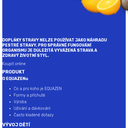
DOPLŇKY STRAVY NELZE POUŽÍVAT JAKO NÁHRADU
PESTRÉ STRAVY. PRO SPRÁVNÉ FUNGOVÁNÍ
ORGANISMU JE DŮLEŽITÁ VYVÁŽENÁ STRAVA A
ZDRAVÝ ŽIVOTNÍ STYL.
Koupit online
PRODUKT
O EQUAZENu
Co a pro koho je EQUAZEN
Formy a příchutě
Výroba
Užívání a dávkování
Často kladené dotazy
VÝVOJ DĚTÍ