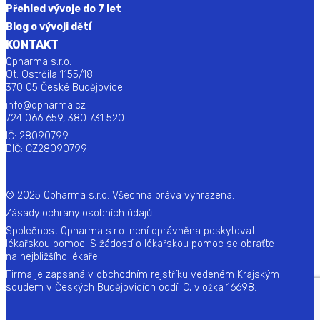
Přehled vývoje do 7 let
Blog o vývoji dětí
KONTAKT
Qpharma s.r.o.
Ot. Ostrčila 1155/18
370 05 České Budějovice
info@qpharma.cz
724 066 659, 380 731 520
IČ: 28090799
DIČ: CZ28090799
© 2025 Qpharma s.r.o. Všechna práva vyhrazena.
Zásady ochrany osobních údajů
Společnost Qpharma s.r.o. není oprávněna poskytovat
lékařskou pomoc. S žádostí o lékařskou pomoc se obraťte
na nejbližšího lékaře.
Firma je zapsaná v obchodním rejstříku vedeném Krajským
soudem v Českých Budějovicích oddíl C, vložka 16698.