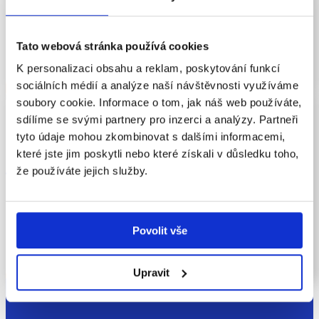
Dětská tvorba je kreativní proces, který úzce souvisí
s celkovým vývojem dítěte. Zrcadlí emocionální prožívání,
Tato webová stránka používá cookies
kognitivní myšlení a také motorické...
K personalizaci obsahu a reklam, poskytování funkcí
ČÍST VÍCE
sociálních médií a analýze naší návštěvnosti využíváme
soubory cookie. Informace o tom, jak náš web používáte,
sdílíme se svými partnery pro inzerci a analýzy. Partneři
tyto údaje mohou zkombinovat s dalšími informacemi,
Dětský svět výtvarných pomůcek. Jaké
které jste jim poskytli nebo které získali v důsledku toho,
jsou vhodné a kdy?
že používáte jejich služby.
Fixy, tužky, pastelky, vodovky… všechny patří do světa
Povolit vše
dětských výtvarných pomůcek. Tvoření představuje jednu
z nejdůležitějších dětských aktivit a...
ČÍST VÍCE
Upravit