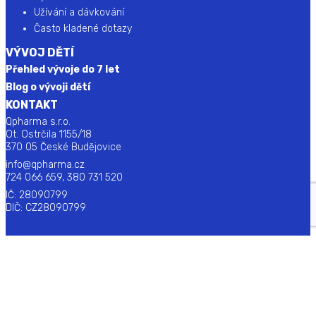
Užívání a dávkování
Často kladené dotazy
VÝVOJ DĚTÍ
Přehled vývoje do 7 let
Blog o vývoji dětí
KONTAKT
Qpharma s.r.o.
Ot. Ostrčila 1155/18
370 05 České Budějovice
info@qpharma.cz
724 066 659, 380 731 520
IČ: 28090799
DIČ: CZ28090799
© 2025 Qpharma s.r.o. Všechna práva vyhrazena.
Zásady ochrany osobních údajů
Společnost Qpharma s.r.o. není oprávněna poskytovat
lékařskou pomoc. S žádostí o lékařskou pomoc se obraťte
na nejbližšího lékaře.