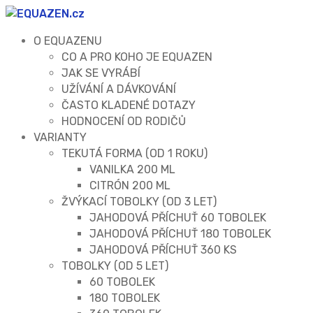
O EQUAZENU
CO A PRO KOHO JE EQUAZEN
JAK SE VYRÁBÍ
UŽÍVÁNÍ A DÁVKOVÁNÍ
ČASTO KLADENÉ DOTAZY
HODNOCENÍ OD RODIČŮ
VARIANTY
TEKUTÁ FORMA (OD 1 ROKU)
VANILKA 200 ML
CITRÓN 200 ML
ŽVÝKACÍ TOBOLKY (OD 3 LET)
JAHODOVÁ PŘÍCHUŤ 60 TOBOLEK
JAHODOVÁ PŘÍCHUŤ 180 TOBOLEK
JAHODOVÁ PŘÍCHUŤ 360 KS
TOBOLKY (OD 5 LET)
60 TOBOLEK
180 TOBOLEK