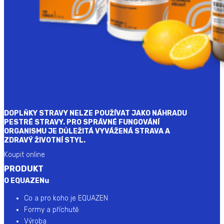
DOPLŇKY STRAVY NELZE POUŽÍVAT JAKO NÁHRADU
PESTRÉ STRAVY. PRO SPRÁVNÉ FUNGOVÁNÍ
ORGANISMU JE DŮLEŽITÁ VYVÁŽENÁ STRAVA A
ZDRAVÝ ŽIVOTNÍ STYL.
Koupit online
PRODUKT
O EQUAZENu
Co a pro koho je EQUAZEN
Formy a příchutě
Výroba