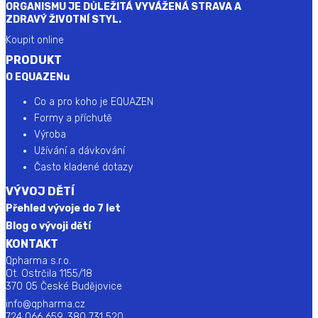
ORGANISMU JE DŮLEŽITÁ VYVÁŽENÁ STRAVA A
ZDRAVÝ ŽIVOTNÍ STYL.
Koupit online
PRODUKT
O EQUAZENu
Co a pro koho je EQUAZEN
Formy a příchutě
Výroba
Užívání a dávkování
Často kladené dotazy
VÝVOJ DĚTÍ
Přehled vývoje do 7 let
Blog o vývoji dětí
KONTAKT
Qpharma s.r.o.
Ot. Ostrčila 1155/18
370 05 České Budějovice
info@qpharma.cz
724 066 659, 380 731 520