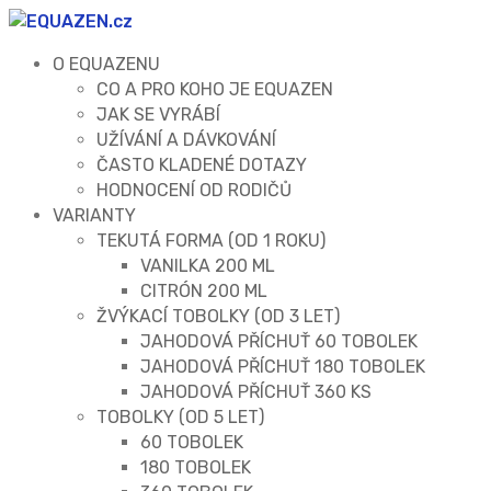
O EQUAZENU
CO A PRO KOHO JE EQUAZEN
JAK SE VYRÁBÍ
UŽÍVÁNÍ A DÁVKOVÁNÍ
ČASTO KLADENÉ DOTAZY
HODNOCENÍ OD RODIČŮ
VARIANTY
TEKUTÁ FORMA (OD 1 ROKU)
VANILKA 200 ML
CITRÓN 200 ML
ŽVÝKACÍ TOBOLKY (OD 3 LET)
JAHODOVÁ PŘÍCHUŤ 60 TOBOLEK
JAHODOVÁ PŘÍCHUŤ 180 TOBOLEK
JAHODOVÁ PŘÍCHUŤ 360 KS
TOBOLKY (OD 5 LET)
60 TOBOLEK
180 TOBOLEK