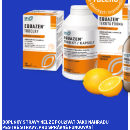
DOPLŇKY STRAVY NELZE POUŽÍVAT JAKO NÁHRADU
PESTRÉ STRAVY. PRO SPRÁVNÉ FUNGOVÁNÍ