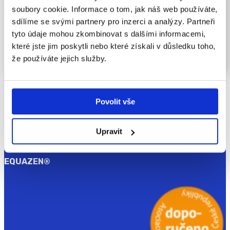
lidského těla. Řídí a koordinuje téměř všechny naše tělesné
soubory cookie. Informace o tom, jak náš web používáte,
funkce – od pohybu a smyslového vnímání až po myšlení,
sdílíme se svými partnery pro inzerci a analýzy. Partneři
emoce a učení. Funguje jako složitá síť, která umožňuje tělu
tyto údaje mohou zkombinovat s dalšími informacemi,
reagovat na vnější podněty i řídit vnitřní procesy, aniž
které jste jim poskytli nebo které získali v důsledku toho,
bychom si to uvědomovali.
že používáte jejich služby.
ČÍST VÍCE
Povolit vše
Upravit
EQUAZEN
®