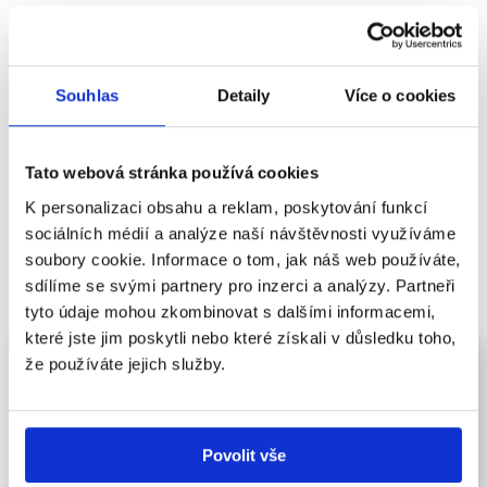
OBSAH SOUVISEJÍCÍ SE
Souhlas
Detaily
Více o cookies
ŠTÍTKEM
Tato webová stránka používá cookies
IMAGINACE
K personalizaci obsahu a reklam, poskytování funkcí
sociálních médií a analýze naší návštěvnosti využíváme
soubory cookie. Informace o tom, jak náš web používáte,
sdílíme se svými partnery pro inzerci a analýzy. Partneři
tyto údaje mohou zkombinovat s dalšími informacemi,
které jste jim poskytli nebo které získali v důsledku toho,
že používáte jejich služby.
Imaginace (představivost)
Povolit vše
Představivost je schopnost člověka vybavit si v mysli