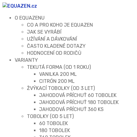
O EQUAZENU
CO A PRO KOHO JE EQUAZEN
JAK SE VYRÁBÍ
UŽÍVÁNÍ A DÁVKOVÁNÍ
ČASTO KLADENÉ DOTAZY
HODNOCENÍ OD RODIČŮ
VARIANTY
TEKUTÁ FORMA (OD 1 ROKU)
VANILKA 200 ML
CITRÓN 200 ML
ŽVÝKACÍ TOBOLKY (OD 3 LET)
JAHODOVÁ PŘÍCHUŤ 60 TOBOLEK
JAHODOVÁ PŘÍCHUŤ 180 TOBOLEK
JAHODOVÁ PŘÍCHUŤ 360 KS
TOBOLKY (OD 5 LET)
60 TOBOLEK
180 TOBOLEK