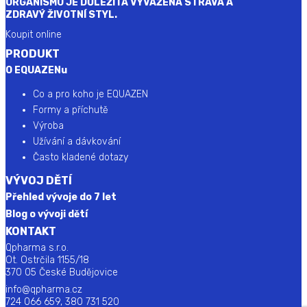
ORGANISMU JE DŮLEŽITÁ VYVÁŽENÁ STRAVA A
ZDRAVÝ ŽIVOTNÍ STYL.
Koupit online
PRODUKT
O EQUAZENu
Co a pro koho je EQUAZEN
Formy a příchutě
Výroba
Užívání a dávkování
Často kladené dotazy
VÝVOJ DĚTÍ
Přehled vývoje do 7 let
Blog o vývoji dětí
KONTAKT
Qpharma s.r.o.
Ot. Ostrčila 1155/18
370 05 České Budějovice
info@qpharma.cz
724 066 659, 380 731 520