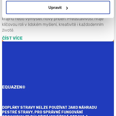
obrazy, zvuky nebo jiné zážitky, i když je právě teď nevidí,
neslyší ani jinak nevnímá. Díky ní si můžeme například
Upravit
vybavit vzpomínku na dětství, představit si neexistující
krajinu nebo vymyslet nový příběh. Představivost hraje
klíčovou roli v lidském myšlení, kreativitě i každodenním
životě.
ČÍST VÍCE
EQUAZEN
®
DOPLŇKY STRAVY NELZE POUŽÍVAT JAKO NÁHRADU
PESTRÉ STRAVY. PRO SPRÁVNÉ FUNGOVÁNÍ