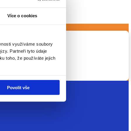
Více o cookies
ěvnosti využíváme soubory
zy. Partneři tyto údaje
ku toho, že používáte jejich
jších dětských aktivit a...
Povolit vše