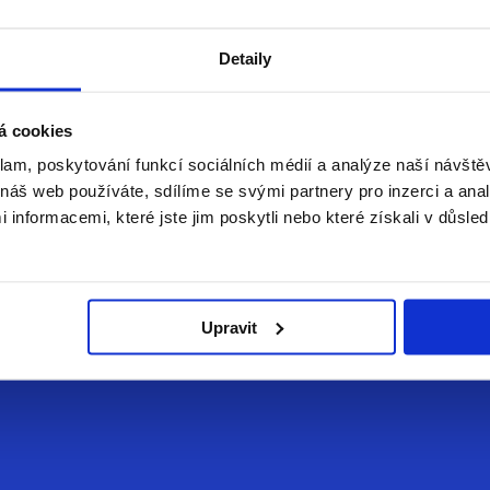
Detaily
á cookies
klam, poskytování funkcí sociálních médií a analýze naší návšt
 vhodné a kdy?
náš web používáte, sdílíme se svými partnery pro inzerci a analý
nformacemi, které jste jim poskytli nebo které získali v důsled
ch výtvarných pomůcek. Tvoření představuje jednu z nejdůležitě
Upravit