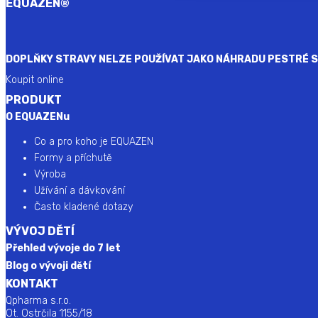
EQUAZEN
®
DOPLŇKY STRAVY NELZE POUŽÍVAT JAKO NÁHRADU PESTRÉ ST
Koupit online
PRODUKT
O EQUAZENu
Co a pro koho je EQUAZEN
Formy a příchutě
Výroba
Užívání a dávkování
Často kladené dotazy
VÝVOJ DĚTÍ
Přehled vývoje do 7 let
Blog o vývoji dětí
KONTAKT
Qpharma s.r.o.
Ot. Ostrčila 1155/18