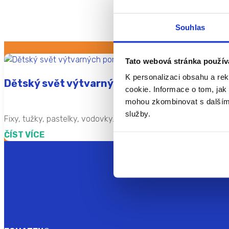
Souhlas
Tato webová stránka použív
K personalizaci obsahu a re
Dětský svět výtvarných pomůcek. Jaké jsou
cookie. Informace o tom, jak 
mohou zkombinovat s dalšími i
služby.
Fixy, tužky, pastelky, vodovky… všechny patří do světa dětský
ČÍST VÍCE