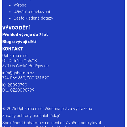
Výroba
Užívání a dávkování
Často kladené dotazy
VÝVOJ DĚTÍ
Přehled vývoje do 7 let
Blog o vývoji dětí
KONTAKT
Qpharma s.r.o.
Ot. Ostrčila 1155/18
370 05 České Budějovice
info@qpharma.cz
724 066 659, 380 731 520
IČ: 28090799
DIČ: CZ28090799
© 2025 Qpharma s.r.o. Všechna práva vyhrazena.
Zásady ochrany osobních údajů
Společnost Qpharma s.r.o. není oprávněna poskytovat