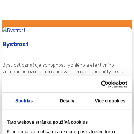
Bystrost
Bystrost označuje schopnost rychlého a efektivního
vnímání, porozumění a reagování na různé podněty nebo
situace. V podstatě jde o rychlé a efektivní myšlení, které
nám pomáhá dobře se orientovat v okolním světě a zvládat
nové výzvy. Bystrost zahrnuje nejen naši schopnost rychle
se rozhodovat nebo reagovat na informace, ale také to, jak
Souhlas
Detaily
Více o cookies
rychle dokážeme pochopit nové věci, které se kolem nás
dějí.
ČÍST VÍCE
Tato webová stránka používá cookies
K personalizaci obsahu a reklam, poskytování funkcí