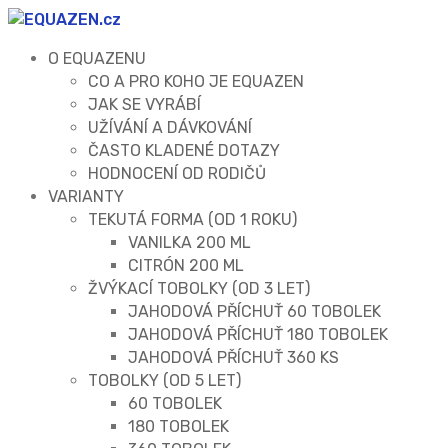
O EQUAZENU
CO A PRO KOHO JE EQUAZEN
JAK SE VYRÁBÍ
UŽÍVÁNÍ A DÁVKOVÁNÍ
ČASTO KLADENÉ DOTAZY
HODNOCENÍ OD RODIČŮ
VARIANTY
TEKUTÁ FORMA (OD 1 ROKU)
VANILKA 200 ML
CITRÓN 200 ML
ŽVÝKACÍ TOBOLKY (OD 3 LET)
JAHODOVÁ PŘÍCHUŤ 60 TOBOLEK
JAHODOVÁ PŘÍCHUŤ 180 TOBOLEK
JAHODOVÁ PŘÍCHUŤ 360 KS
TOBOLKY (OD 5 LET)
60 TOBOLEK
180 TOBOLEK