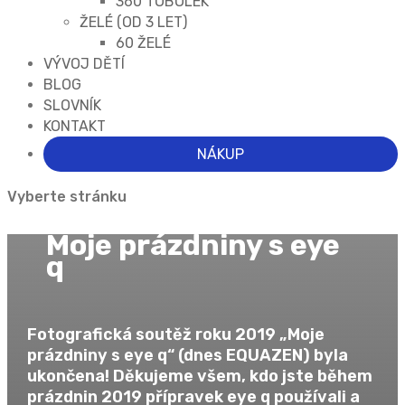
360 TOBOLEK
ŽELÉ (OD 3 LET)
60 ŽELÉ
VÝVOJ DĚTÍ
BLOG
SLOVNÍK
KONTAKT
NÁKUP
Vyberte stránku
Moje prázdniny s eye
q
Fotografická soutěž roku 2019 „Moje
prázdniny s eye q“ (dnes EQUAZEN) byla
ukončena! Děkujeme všem, kdo jste během
prázdnin 2019 přípravek eye q používali a