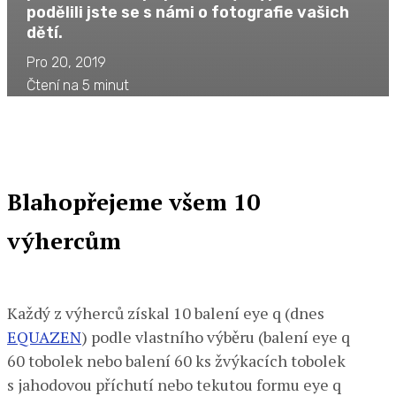
podělili jste se s námi o fotografie vašich
dětí.
Pro 20, 2019
Čtení na 5 minut
Blahopřejeme všem 10
výhercům
Každý z výherců získal 10 balení eye q (dnes
EQUAZEN
) podle vlastního výběru (balení eye q
60 tobolek nebo balení 60 ks žvýkacích tobolek
s jahodovou příchutí nebo tekutou formu eye q