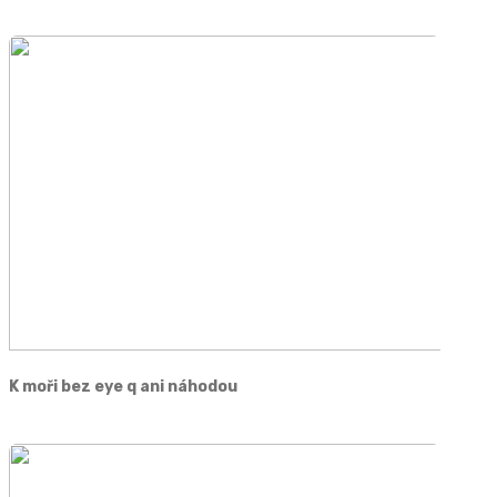
K moři bez eye q ani náhodou