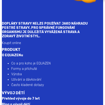
DOPLŇKY STRAVY NELZE POUŽÍVAT JAKO NÁHRADU
PESTRÉ STRAVY. PRO SPRÁVNÉ FUNGOVÁNÍ
ORGANISMU JE DŮLEŽITÁ VYVÁŽENÁ STRAVA A
ZDRAVÝ ŽIVOTNÍ STYL.
Koupit online
PRODUKT
O EQUAZENu
Co a pro koho je EQUAZEN
Formy a příchutě
Výroba
Užívání a dávkování
Často kladené dotazy
VÝVOJ DĚTÍ
Přehled vývoje do 7 let
Blog o vývoji dětí