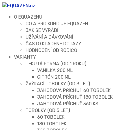
O EQUAZENU
CO A PRO KOHO JE EQUAZEN
JAK SE VYRÁBÍ
UŽÍVÁNÍ A DÁVKOVÁNÍ
ČASTO KLADENÉ DOTAZY
HODNOCENÍ OD RODIČŮ
VARIANTY
TEKUTÁ FORMA (OD 1 ROKU)
VANILKA 200 ML
CITRÓN 200 ML
ŽVÝKACÍ TOBOLKY (OD 3 LET)
JAHODOVÁ PŘÍCHUŤ 60 TOBOLEK
JAHODOVÁ PŘÍCHUŤ 180 TOBOLEK
JAHODOVÁ PŘÍCHUŤ 360 KS
TOBOLKY (OD 5 LET)
60 TOBOLEK
180 TOBOLEK