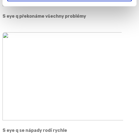
S eye q překonáme všechny problémy
S eye q se nápady rodí rychle