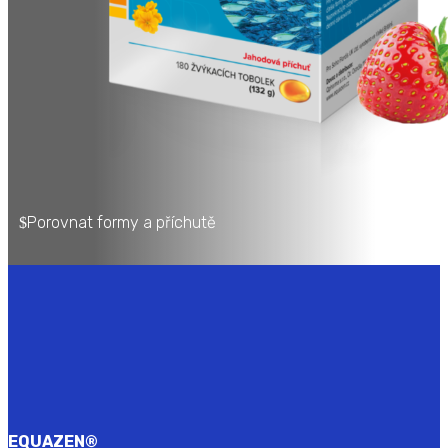
Porovnat formy a příchutě
EQUAZEN
®