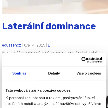
Laterální dominance
equazencz
|
Kvě 14, 2025
|
L
Pojem z úžasného světa dětského potenciálu: Laterální
dominance Laterální dominance označuje přednostní užívání
jedné strany těla při provádění různých činností, jako je
psaní, házení nebo kopání. Tato preference se týká nejen
Souhlas
Detaily
Více o cookies
rukou, ale i nohou, očí a uší. U dětí se...
Tato webová stránka používá cookies
K personalizaci obsahu a reklam, poskytování funkcí
sociálních médií a analýze naší návštěvnosti využíváme