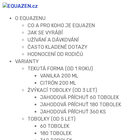
O EQUAZENU
CO A PRO KOHO JE EQUAZEN
JAK SE VYRÁBÍ
UŽÍVÁNÍ A DÁVKOVÁNÍ
ČASTO KLADENÉ DOTAZY
HODNOCENÍ OD RODIČŮ
VARIANTY
TEKUTÁ FORMA (OD 1 ROKU)
VANILKA 200 ML
CITRÓN 200 ML
ŽVÝKACÍ TOBOLKY (OD 3 LET)
JAHODOVÁ PŘÍCHUŤ 60 TOBOLEK
JAHODOVÁ PŘÍCHUŤ 180 TOBOLEK
JAHODOVÁ PŘÍCHUŤ 360 KS
TOBOLKY (OD 5 LET)
60 TOBOLEK
180 TOBOLEK