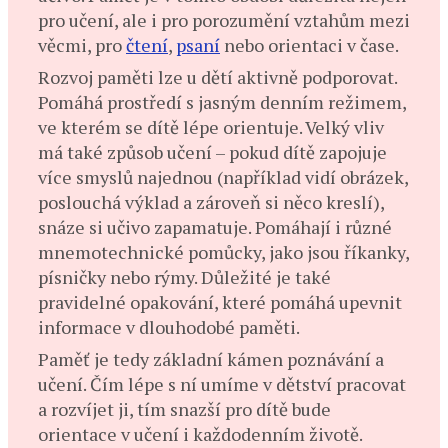
pro učení, ale i pro porozumění vztahům mezi
věcmi, pro
čtení
,
psaní
nebo orientaci v čase.
Rozvoj paměti lze u dětí aktivně podporovat.
Pomáhá prostředí s jasným denním režimem,
ve kterém se dítě lépe orientuje. Velký vliv
má také způsob učení – pokud dítě zapojuje
více smyslů najednou (například vidí obrázek,
poslouchá výklad a zároveň si něco kreslí),
snáze si učivo zapamatuje. Pomáhají i různé
mnemotechnické pomůcky, jako jsou říkanky,
písničky nebo rýmy. Důležité je také
pravidelné opakování, které pomáhá upevnit
informace v dlouhodobé paměti.
Paměť je tedy základní kámen poznávání a
učení. Čím lépe s ní umíme v dětství pracovat
a rozvíjet ji, tím snazší pro dítě bude
orientace v učení i každodenním životě.