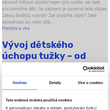
zároveň klíčové období nejen pro rodiče, ale také
pro samotné děti. Se zápisem je spojená řada otázek:
Jakou škol(k)u vybrat? Jak probíhá zápis? Jaké
dovednosti by mělo dítě...
Přečtěte si více
Vývoj dětského
úchopu tužky – od
prvního tahu až k
psaní
Souhlas
Detaily
Více o cookies
Dětská tvorba je kreativní proces, který úzce souvisí
Tato webová stránka používá cookies
s celkovým vývojem dítěte. Zrcadlí emocionální
K personalizaci obsahu a reklam, poskytování funkcí