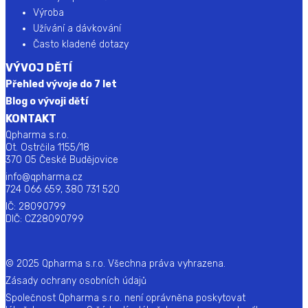
Výroba
Užívání a dávkování
Často kladené dotazy
VÝVOJ DĚTÍ
Přehled vývoje do 7 let
Blog o vývoji dětí
KONTAKT
Qpharma s.r.o.
Ot. Ostrčila 1155/18
370 05 České Budějovice
info@qpharma.cz
724 066 659, 380 731 520
IČ: 28090799
DIČ: CZ28090799
© 2025 Qpharma s.r.o. Všechna práva vyhrazena.
Zásady ochrany osobních údajů
Společnost Qpharma s.r.o. není oprávněna poskytovat