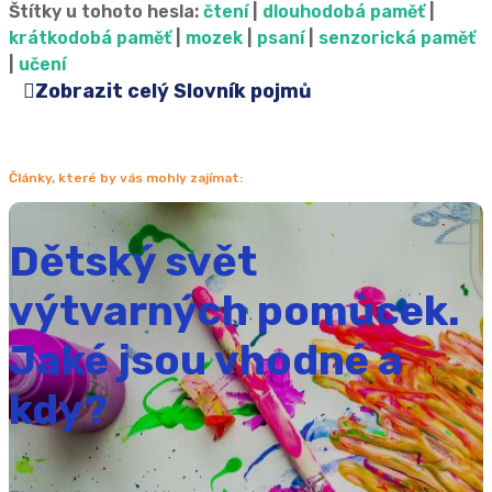
Štítky u tohoto hesla:
čtení
|
dlouhodobá paměť
|
krátkodobá paměť
|
mozek
|
psaní
|
senzorická paměť
|
učení
Zobrazit celý Slovník pojmů
Články, které by vás mohly zajímat:
Dětský svět
výtvarných pomůcek.
Jaké jsou vhodné a
kdy?