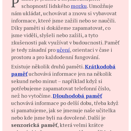
P
schopností lidského
mozku
. Umožňuje
nám ukládat, uchovávat a znovu si vybavovat
informace, které jsme zažili nebo se naučili.
Díky paměti si dokážeme zapamatovat, co
jsme viděli, slyšeli nebo zažili, a tyto
zkušenosti pak využívat v budoucnosti. Paměť
je tedy zásadní pro
učení
, orientaci v čase i
prostoru a pro každodenní fungování.
Existuje několik druhů paměti.
Krátkodobá
paměť
uchovává informace jen na několik
sekund nebo minut – například když si
potřebujeme zapamatovat telefonní číslo,
než ho vytočíme.
Dlouhodobá paměť
uchovává informace po delší dobu, třeba když
si pamatujeme, jak se jmenuje naše učitelka
nebo kde jsme byli na dovolené. Další je
senzorická paměť
, která velmi krátce