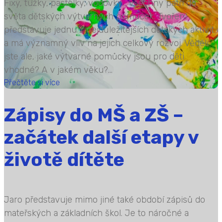
Fixy, tužky, pastelky, vodovky… všechny patří do
světa dětských výtvarných pomůcek. Tvoření
představuje jednu z nejdůležitějších dětských aktivit
a má významný vliv na jejich celkový rozvoj. Věděli
jste ale, jaké výtvarné pomůcky jsou pro děti
vhodné? A v jakém věku?...
Přečtěte si více
Zápisy do MŠ a ZŠ –
začátek další etapy v
životě dítěte
Jaro představuje mimo jiné také období zápisů do
mateřských a základních škol. Je to náročné a