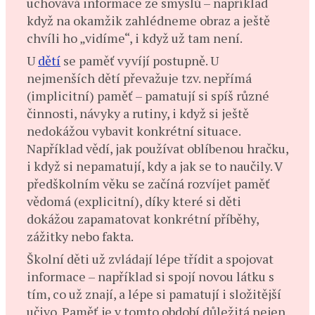
uchovává informace ze smyslů – například
když na okamžik zahlédneme obraz a ještě
chvíli ho „vidíme“, i když už tam není.
U
dětí
se paměť vyvíjí postupně. U
nejmenších dětí převažuje tzv. nepřímá
(implicitní) paměť – pamatují si spíš různé
činnosti, návyky a rutiny, i když si ještě
nedokážou vybavit konkrétní situace.
Například vědí, jak používat oblíbenou hračku,
i když si nepamatují, kdy a jak se to naučily. V
předškolním věku se začíná rozvíjet paměť
vědomá (explicitní), díky které si děti
dokážou zapamatovat konkrétní příběhy,
zážitky nebo fakta.
Školní děti už zvládají lépe třídit a spojovat
informace – například si spojí novou látku s
tím, co už znají, a lépe si pamatují i složitější
učivo. Paměť je v tomto období důležitá nejen