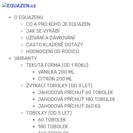
O EQUAZENU
CO A PRO KOHO JE EQUAZEN
JAK SE VYRÁBÍ
UŽÍVÁNÍ A DÁVKOVÁNÍ
ČASTO KLADENÉ DOTAZY
HODNOCENÍ OD RODIČŮ
VARIANTY
TEKUTÁ FORMA (OD 1 ROKU)
VANILKA 200 ML
CITRÓN 200 ML
ŽVÝKACÍ TOBOLKY (OD 3 LET)
JAHODOVÁ PŘÍCHUŤ 60 TOBOLEK
JAHODOVÁ PŘÍCHUŤ 180 TOBOLEK
JAHODOVÁ PŘÍCHUŤ 360 KS
TOBOLKY (OD 5 LET)
60 TOBOLEK
180 TOBOLEK