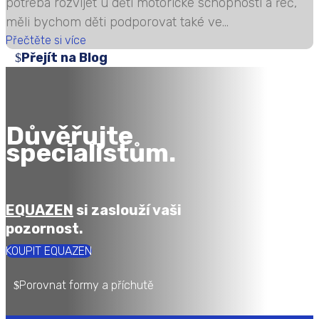
potřeba rozvíjet u dětí motorické schopnosti a řeč,
měli bychom děti podporovat také ve...
Přečtěte si více
Přejít na Blog
Důvěřujte
specialistům.
EQUAZEN
si zaslouží vaši
pozornost.
KOUPIT EQUAZEN
Porovnat formy a příchutě