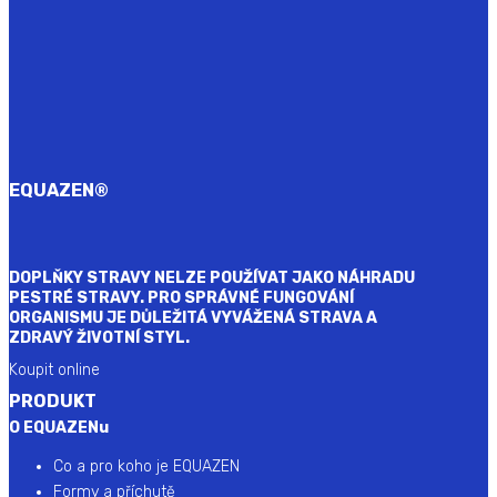
EQUAZEN
®
DOPLŇKY STRAVY NELZE POUŽÍVAT JAKO NÁHRADU
PESTRÉ STRAVY. PRO SPRÁVNÉ FUNGOVÁNÍ
ORGANISMU JE DŮLEŽITÁ VYVÁŽENÁ STRAVA A
ZDRAVÝ ŽIVOTNÍ STYL.
Koupit online
PRODUKT
O EQUAZENu
Co a pro koho je EQUAZEN
Formy a příchutě