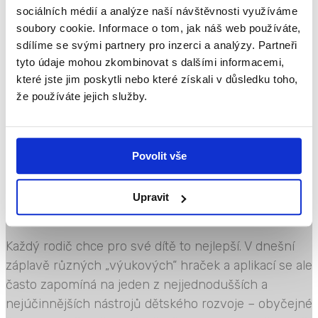
prožívání, kognitivní myšlení a také motorické
sociálních médií a analýze naší návštěvnosti využíváme
schopnosti. Právě pro rozvoj jemné motoriky a
soubory cookie. Informace o tom, jak náš web používáte,
následně psaní je klíčový správný úchop tužky.
sdílíme se svými partnery pro inzerci a analýzy. Partneři
Učení správného úchopu by...
tyto údaje mohou zkombinovat s dalšími informacemi,
Přečtěte si více
které jste jim poskytli nebo které získali v důsledku toho,
že používáte jejich služby.
Dětské čtení – klíč k
rozvoji jazyka, myšlení
Povolit vše
i emocí
Upravit
Každý rodič chce pro své dítě to nejlepší. V dnešní
záplavě různých „výukových“ hraček a aplikací se ale
často zapomíná na jeden z nejjednodušších a
nejúčinnějších nástrojů dětského rozvoje – obyčejné