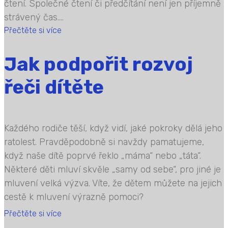
čtení. Společné čtení či předčítání není jen příjemně
strávený čas....
Přečtěte si více
Jak podpořit rozvoj
řeči dítěte
Každého rodiče těší, když vidí, jaké pokroky dělá jeho
ratolest. Pravděpodobně si navždy pamatujeme,
když naše dítě poprvé řeklo „máma“ nebo „táta“.
Některé děti mluví skvěle „samy od sebe“, pro jiné je
mluvení velká výzva. Víte, že dětem můžete na jejich
cestě k mluvení výrazně pomoci?
Přečtěte si více